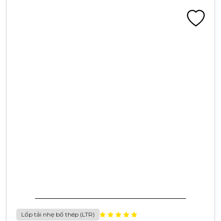
Lốp tải nhẹ bố thép (LTR)
LỐP LT 175/70 R14 10PR CA406G 102/100P ĐN
(LR)
Liên hệ
Đã tính VAT
Chi tiết