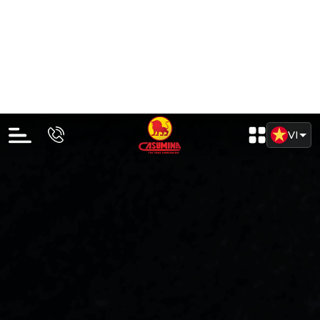
Lốp tải nhẹ bố thép (LTR)
LỐP LT 165/70 R13 8PR CA406A 94/92S KBB
ĐN
Liên hệ
Đã tính VAT
Chi tiết