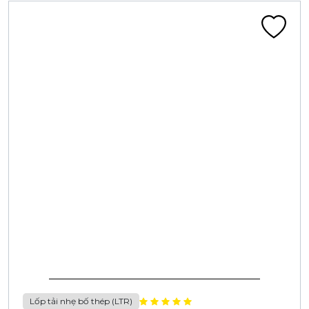
Lốp tải nhẹ bố thép (LTR)
LỐP 185 R14C 10PR CA406F 108/107M ĐN (LR)
Liên hệ
Đã tính VAT
Chi tiết