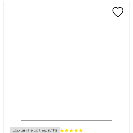
Lốp tải nhẹ bố thép (LTR)
LỐP LT 175/70 R14 8PR CA406G 99/97S ĐN
Liên hệ
Đã tính VAT
Chi tiết