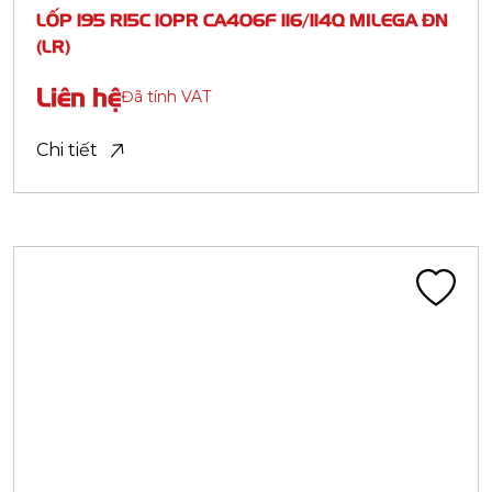
Lốp tải nhẹ bố thép (LTR)
LỐP 195 R14C 8PR CA406F 106/104P ĐN
Liên hệ
Đã tính VAT
Chi tiết