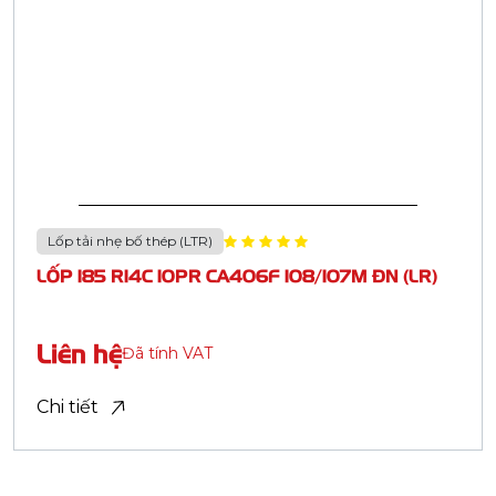
Casumina.com.vn
Casumina.com.vn
CASUMINA - BẠN ĐƯỜNG TIN CẬY
Công ty Cổ phần Công nghiệp Cao su Miền Nam -