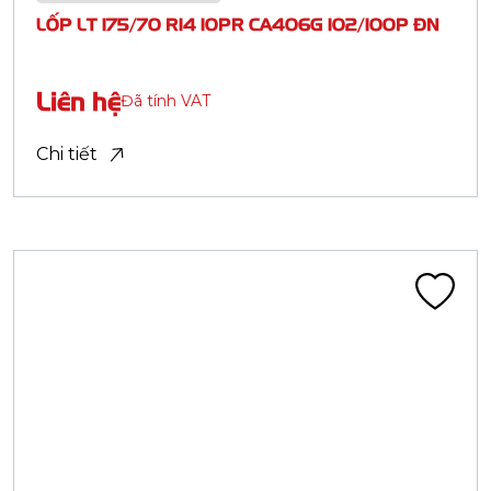
Lốp tải nhẹ bố thép (LTR)
LỐP 185 R14C 10PR CA406F 108/107M ĐN
Liên hệ
Đã tính VAT
Chi tiết