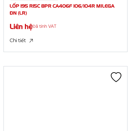
Lốp tải nhẹ bố thép (LTR)
LỐP 175 R13C 8PR CA406C 97/95P ĐN (LR)
Liên hệ
Đã tính VAT
Chi tiết