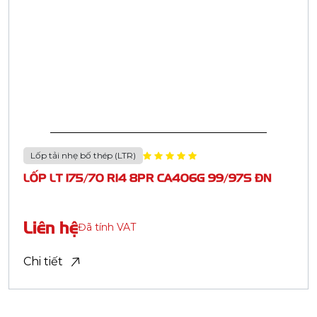
Đăng ký
HỒ SƠ NĂNG LỰC
Kết nối với Casumina:
© Bản quyền thuộc về Casumina.
Mẫu xe
Quy cách