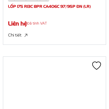
Hệ thống Phân phối
Truyền thông
Khuyến mãi
Chính sách bảo hành
Danh mục sản phẩm
Săm Lốp Xe Tải
Săm Lốp Xe Đạp
Săm Lốp Xe Máy
Lốp PCR Advenza
Săm Lốp Chuyên Dụng
Săm Lốp Xe Điện
ĐĂNG KÝ THÔNG TIN