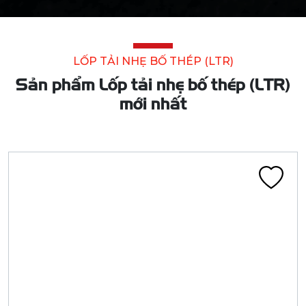
Lốp tải nhẹ bố thép (LTR)
LỐP LT 175/70 R14 10PR CA406G 102/100P ĐN
Liên hệ
Đã tính VAT
Chi tiết