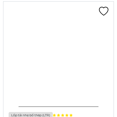
45M+
200+
LỐP XE ĐƯỢC BÁN
NHÀ PHÂN PHỐI
30K+
30M+
CỬA HÀNG
KHÁCH HÀNG
Đại diện ủy quyền
Hệ thống phân phối
Công ty CASUMINA hiện có 03 nhà máy ở Việt nam, 01
trung tâm nghiên cứu kỹ thuật
R&D . Các sản phẩm được bán tại 34 tỉnh thành Việt Nam và
trên 40 nước trên Thế giới.