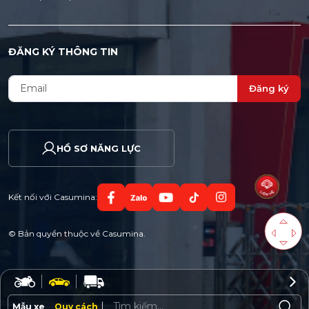
ĐĂNG KÝ THÔNG TIN
Đăng ký
HỒ SƠ NĂNG LỰC
Kết nối với Casumina:
© Bản quyền thuộc về Casumina.
Mẫu xe
Quy cách