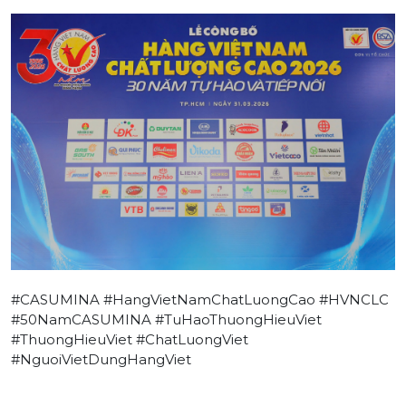
#CASUMINA
#HangVietNamChatLuongCao
#HVNCLC
#50NamCASUMINA
#TuHaoThuongHieuViet
#ThuongHieuViet
#ChatLuongViet
#NguoiVietDungHangViet