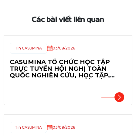
Các bài viết liên quan
Tin CASUMINA
03/08/2026
CASUMINA TỔ CHỨC HỌC TẬP
TRỰC TUYẾN HỘI NGHỊ TOÀN
QUỐC NGHIÊN CỨU, HỌC TẬP,
QUÁN TRIỆT NGHỊ QUYẾT HỘI
NGHỊ LẦN THỨ BA BAN CHẤP
HÀNH TRUNG ƯƠNG ĐẢNG KHÓA
XIV
Tin CASUMINA
03/08/2026