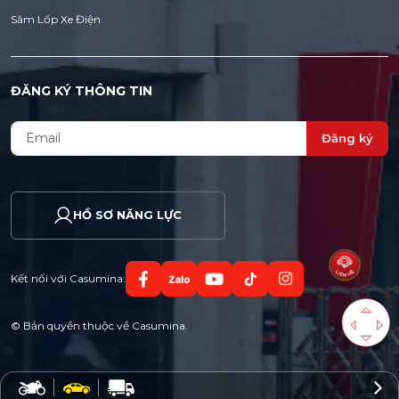
Săm Lốp Xe Điện
ĐĂNG KÝ THÔNG TIN
Đăng ký
HỒ SƠ NĂNG LỰC
Kết nối với Casumina:
© Bản quyền thuộc về Casumina.