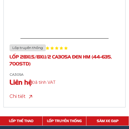
Lốp truyền thống
LỐP 28X1.5/8X1.1/2 CA305A ĐEN HM (44-635,
700STD)
CA305A
Liên hệ
Đã tính VAT
Chi tiết
LỐP THỂ THAO
LỐP TRUYỀN THỐNG
SĂM XE ĐẠP