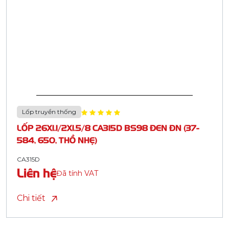
Lốp truyền thống
LỐP 26X1.1/2X1.5/8 CA315D BS98 ĐEN ĐN (37-
584, 650, THỒ NHẸ)
CA315D
Liên hệ
Đã tính VAT
Chi tiết