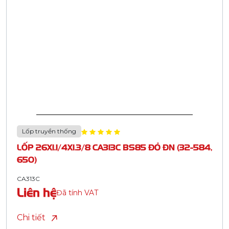
Lốp truyền thống
LỐP 26X1.1/4X1.3/8 CA313C BS85 ĐỎ ĐN (32-584,
650)
CA313C
Liên hệ
Đã tính VAT
Chi tiết