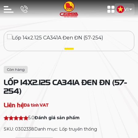
VI
Còn hàng
LỐP 14X2.125 CA341A ĐEN ĐN (57-
254)
Liên hệ
Đã tính VAT
5.0
Đánh giá sản phẩm
SKU: 0302338
Danh mục: Lốp truyền thống