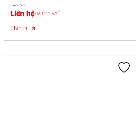
CA337K
Liên hệ
Đã tính VAT
Chi tiết