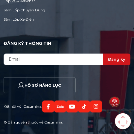
Lốp PCR Advenza
Săm Lốp Chuyên Dụng
Săm Lốp Xe Điện
ĐĂNG KÝ THÔNG TIN
Đăng ký
HỒ SƠ NĂNG LỰC
Kết nối với Casumina:
© Bản quyền thuộc về Casumina.