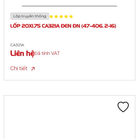
Lốp truyền thống
LỐP 20X1.75 CA321A ĐEN ĐN (47-406, 2-16)
CA321A
Liên hệ
Đã tính VAT
Chi tiết