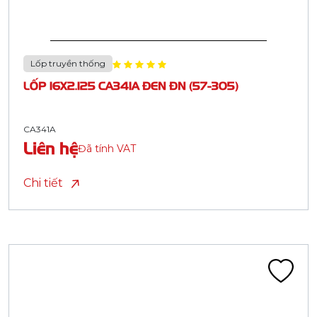
Lốp truyền thống
LỐP 16X2.125 CA341A ĐEN ĐN (57-305)
CA341A
Liên hệ
Đã tính VAT
Chi tiết