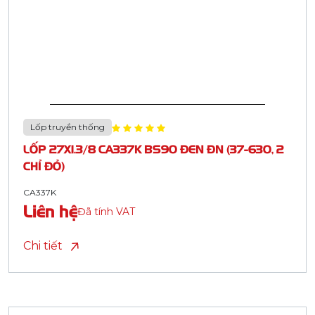
Lốp truyền thống
LỐP 27X1.3/8 CA337K BS90 ĐEN ĐN (37-630, 2
CHỈ ĐỎ)
CA337K
Liên hệ
Đã tính VAT
Chi tiết