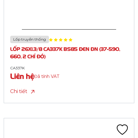
Lốp truyền thống
LỐP 26X1.3/8 CA337K BS85 ĐEN ĐN (37-590,
660, 2 CHỈ ĐỎ)
CA337K
Liên hệ
Đã tính VAT
Chi tiết