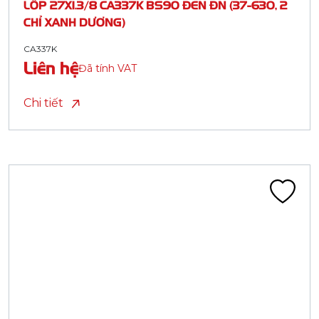
LỐP 27X1.3/8 CA337K BS90 ĐEN ĐN (37-630, 2
CHỈ XANH DƯƠNG)
CA337K
Liên hệ
Đã tính VAT
Chi tiết