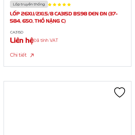
Lốp truyền thống
LỐP 26X1.1/2X1.5/8 CA315D BS98 ĐEN ĐN (37-
584, 650, THỒ NẶNG C)
CA315D
Liên hệ
Đã tính VAT
Chi tiết