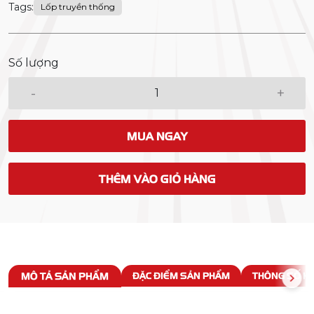
Tags:
Lốp truyền thống
Số lượng
-
+
MUA NGAY
THÊM VÀO GIỎ HÀNG
MÔ TẢ SẢN PHẨM
ĐẶC ĐIỂM SẢN PHẨM
THÔNG SỐ KỸ