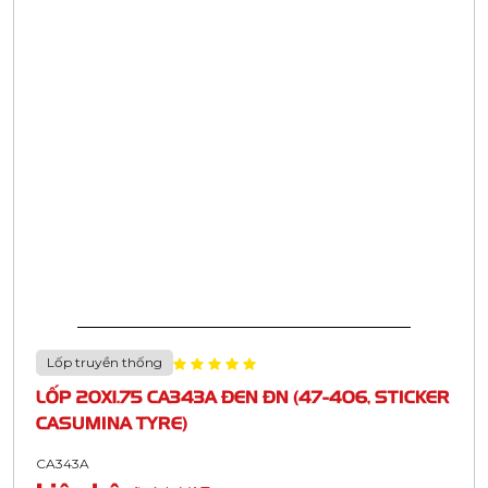
Lốp truyền thống
LỐP 20X1.75 CA343A ĐEN ĐN (47-406, STICKER
CASUMINA TYRE)
CA343A