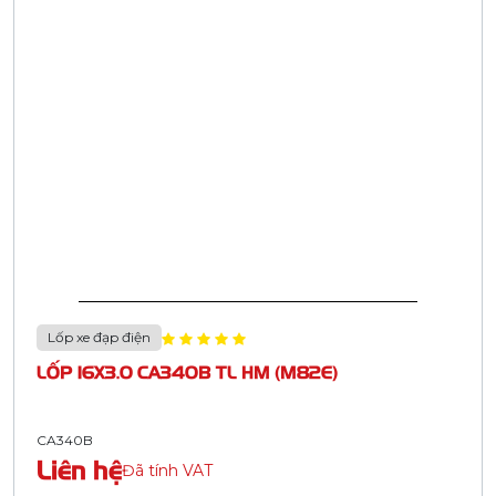
Lốp xe đạp điện
LỐP 16X3.0 CA340B TL HM (M82E)
CA340B
Liên hệ
Đã tính VAT