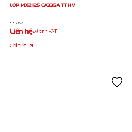
LỐP 14X2.125 CA335A TT HM
CA335A
Liên hệ
Đã tính VAT
Chi tiết