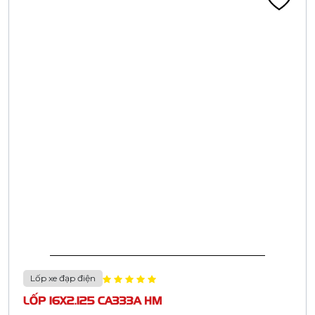
Lốp xe đạp điện
LỐP 16X2.125 CA333A HM