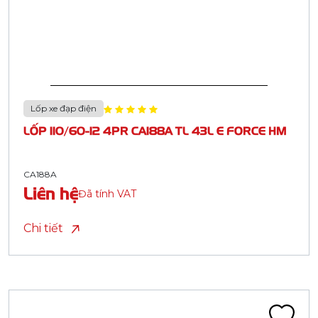
Lốp xe đạp điện
LỐP 110/60-12 4PR CA188A TL 43L E FORCE HM
CA188A
Liên hệ
Đã tính VAT
Chi tiết