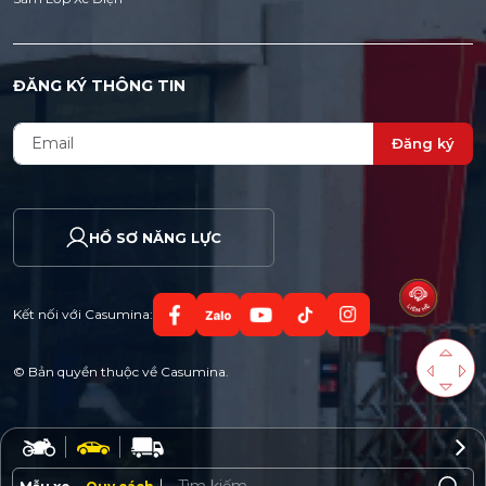
ĐĂNG KÝ THÔNG TIN
Đăng ký
HỒ SƠ NĂNG LỰC
Kết nối với Casumina:
© Bản quyền thuộc về Casumina.