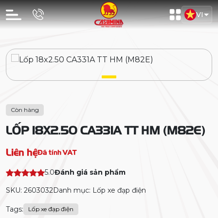
VI
Còn hàng
LỐP 18X2.50 CA331A TT HM (M82E)
Liên hệ
Đã tính VAT
5.0
Đánh giá sản phẩm
SKU: 2603032
Danh mục: Lốp xe đạp điện
Tags:
Lốp xe đạp điện