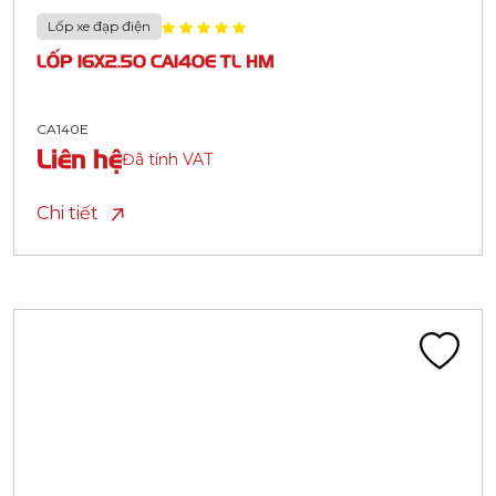
Lốp xe đạp điện
LỐP 16X2.50 CA140E TL HM
CA140E
Liên hệ
Đã tính VAT
Chi tiết