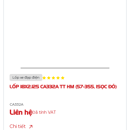
Lốp xe đạp điện
LỐP 18X2.125 CA332A TT HM (57-355, 1SỌC ĐỎ)
CA332A
Liên hệ
Đã tính VAT
Chi tiết