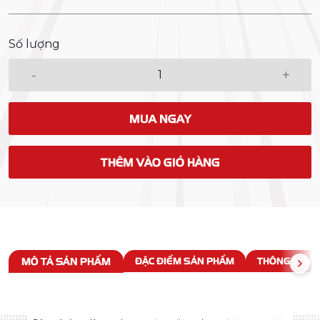
Số lượng
-
+
MUA NGAY
THÊM VÀO GIỎ HÀNG
MÔ TẢ SẢN PHẨM
ĐẶC ĐIỂM SẢN PHẨM
THÔNG SỐ KỸ