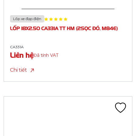
Lốp xe đạp điện
LỐP 18X2.50 CA331A TT HM (2SỌC ĐỎ, M84E)
CA331A
Liên hệ
Đã tính VAT
Chi tiết