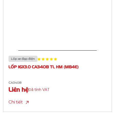
Lốp xe đạp điện
LỐP 16X3.0 CA340B TL HM (M84E)
CA340B
Liên hệ
Đã tính VAT
Chi tiết