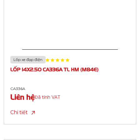
Lốp xe đạp điện
LỐP 14X2.50 CA336A TL HM (M84E)
CA336A
Liên hệ
Đã tính VAT
Chi tiết