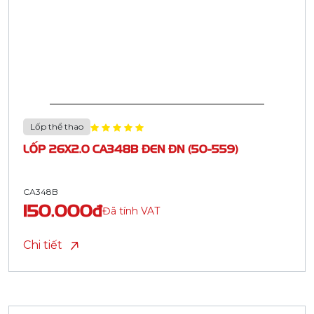
Lốp thể thao
LỐP 26X2.0 CA348B ĐEN ĐN (50-559)
CA348B
150.000đ
Đã tính VAT
Chi tiết