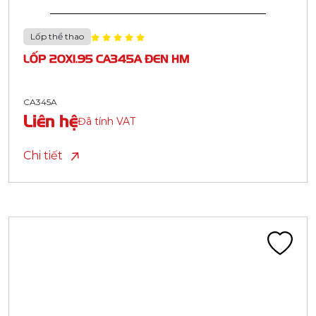
Lốp thể thao
LỐP 20X1.95 CA345A ĐEN HM
CA345A
Liên hệ
Đã tính VAT
Chi tiết