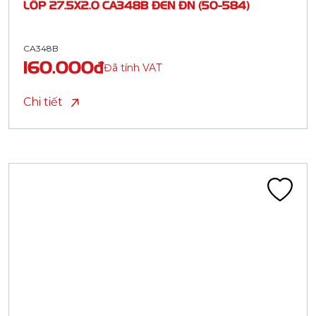
LỐP 27.5X2.0 CA348B ĐEN ĐN (50-584)
CA348B
160.000đ
Đã tính VAT
Chi tiết