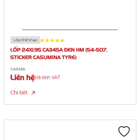
Lốp thể thao
LỐP 24X1.95 CA345A ĐEN HM (54-507,
STICKER CASUMINA TYRE)
CA345A
Liên hệ
Đã tính VAT
Chi tiết