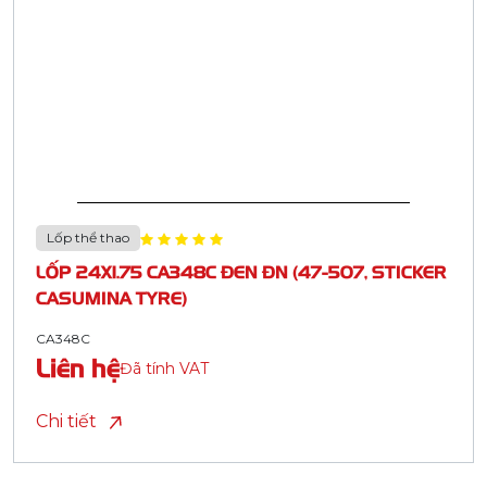
Lốp thể thao
LỐP 24X1.75 CA348C ĐEN ĐN (47-507, STICKER
CASUMINA TYRE)
CA348C
Liên hệ
Đã tính VAT
Chi tiết