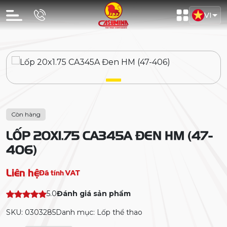
VI
Còn hàng
LỐP 20X1.75 CA345A ĐEN HM (47-
406)
Liên hệ
Đã tính VAT
5.0
Đánh giá sản phẩm
SKU: 0303285
Danh mục: Lốp thể thao