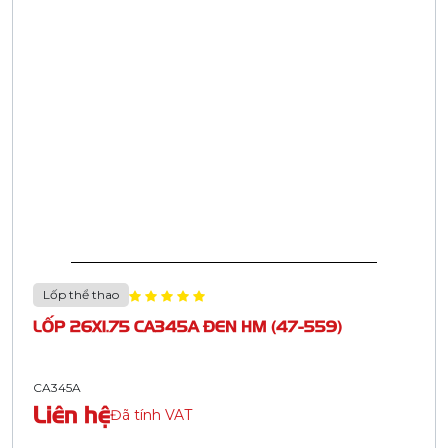
Lốp thể thao
LỐP 26X1.75 CA345A ĐEN HM (47-559)
CA345A
Liên hệ
Đã tính VAT