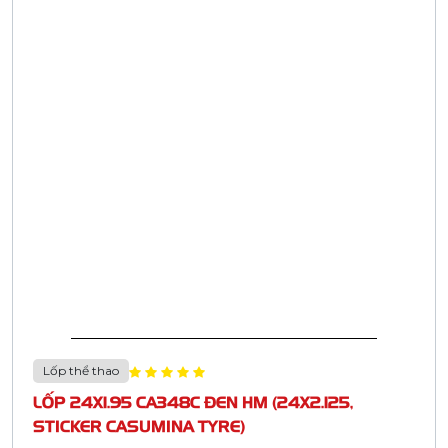
Lốp thể thao
LỐP 24X1.95 CA348C ĐEN HM (24X2.125,
STICKER CASUMINA TYRE)