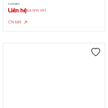
CA348C
Liên hệ
Đã tính VAT
Chi tiết