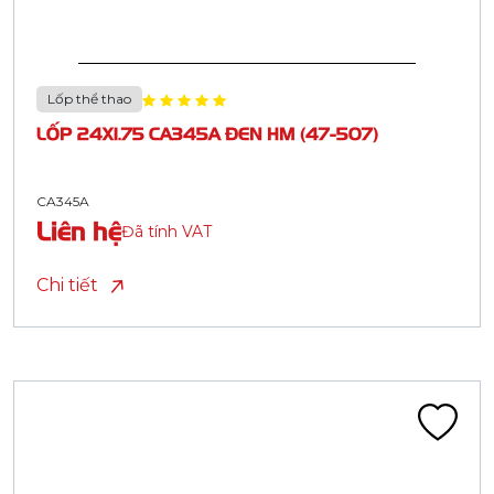
Lốp thể thao
LỐP 24X1.75 CA345A ĐEN HM (47-507)
CA345A
Liên hệ
Đã tính VAT
Chi tiết