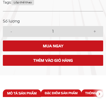
Tags:
Lốp thể thao
Số lượng
-
+
MUA NGAY
THÊM VÀO GIỎ HÀNG
MÔ TẢ SẢN PHẨM
ĐẶC ĐIỂM SẢN PHẨM
THÔNG SỐ KỸ