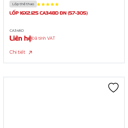
Lốp thể thao
LỐP 16X2.125 CA348D ĐN (57-305)
CA348D
Liên hệ
Đã tính VAT
Chi tiết