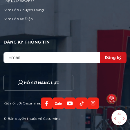
Lốp PCR Advenza
Săm Lốp Chuyên Dụng
Săm Lốp Xe Điện
ĐĂNG KÝ THÔNG TIN
Đăng ký
HỒ SƠ NĂNG LỰC
Kết nối với Casumina:
© Bản quyền thuộc về Casumina.