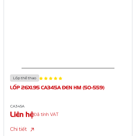
Lốp thể thao
LỐP 26X1.95 CA345A ĐEN HM (50-559)
CA345A
Liên hệ
Đã tính VAT
Chi tiết