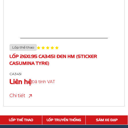
Lốp thể thao
LỐP 26X1.95 CA345I ĐEN HM (STICKER
CASUMINA TYRE)
CA345I
Liên hệ
Đã tính VAT
Chi tiết
LỐP THỂ THAO
LỐP TRUYỀN THỐNG
SĂM XE ĐẠP