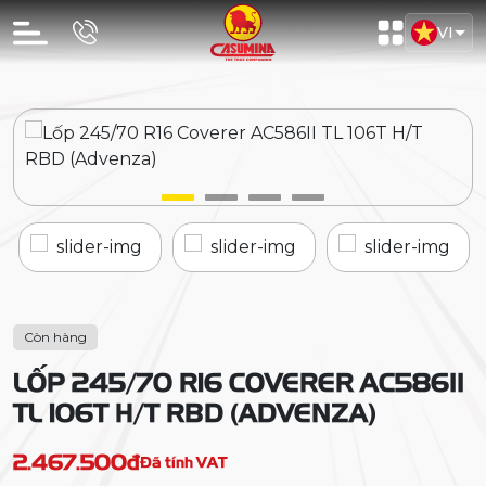
VI
Còn hàng
LỐP 245/70 R16 COVERER AC586II
TL 106T H/T RBD (ADVENZA)
2.467.500đ
Đã tính VAT