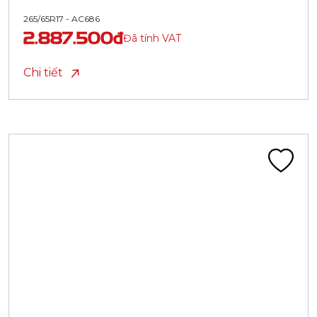
265/65R17 - AC686
2.887.500đ
Đã tính VAT
Chi tiết