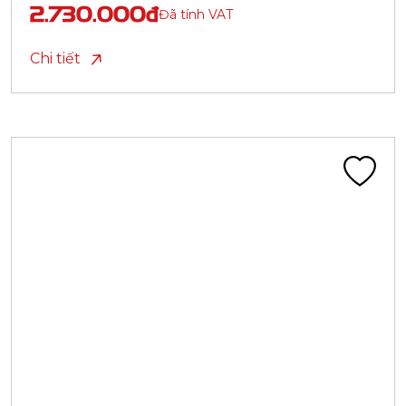
2.730.000đ
Đã tính VAT
Chi tiết