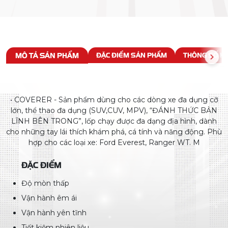
MÔ TẢ SẢN PHẨM
ĐẶC ĐIỂM SẢN PHẨM
THÔNG SỐ KỸ
• COVERER - Sản phẩm dùng cho các dòng xe đa dụng cỡ
lớn, thể thao đa dụng (SUV,CUV, MPV), “ĐÁNH THỨC BẢN
LĨNH BÊN TRONG”, lốp chạy được đa dạng địa hình, dành
cho những tay lái thích khám phá, cá tính và năng động. Phù
hợp cho các loại xe: Ford Everest, Ranger WT. M
ĐẶC ĐIỂM
Độ mòn thấp
Vận hành êm ái
Vận hành yên tĩnh
Tiết kiệm nhiên liệu