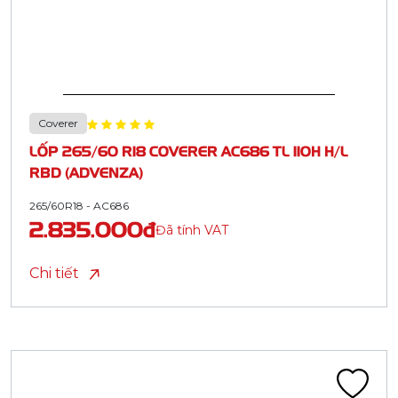
Coverer
LỐP 265/60 R18 COVERER AC686 TL 110H H/L
RBD (ADVENZA)
265/60R18 - AC686
2.835.000đ
Đã tính VAT
Chi tiết