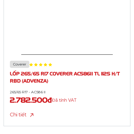
Coverer
LỐP 265/65 R17 COVERER AC586II TL 112S H/T
RBD (ADVENZA)
265/65 R17 - AC586 II
2.782.500đ
Đã tính VAT
Chi tiết