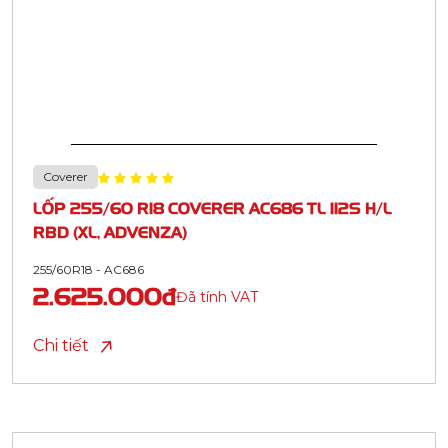
Coverer
LỐP 255/60 R18 COVERER AC686 TL 112S H/L
RBD (XL, ADVENZA)
255/60R18 - AC686
2.625.000đ
Đã tính VAT
Chi tiết