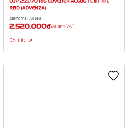
LỐP 255/70 R16 COVERER AC686 TL 111T H/L
RBD (ADVENZA)
255/70R16 - AC686
2.520.000đ
Đã tính VAT
Chi tiết