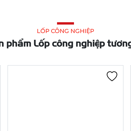
LỐP 3.50-6 4PR CA209A TT HM (NĐ)
CA209A
Liên hệ
Đã tính VAT
Chi tiết