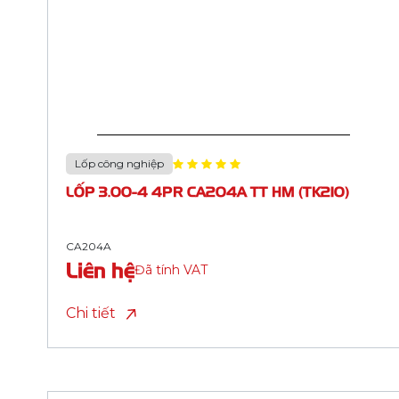
Lốp công nghiệp
LỐP 4.00-6 4PR CA209A TT HM (NỘI ĐỊA)
CA208A
Liên hệ
Đã tính VAT
Chi tiết