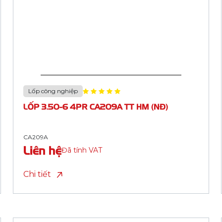
Lốp công nghiệp
LỐP 4.00-8 6PR CA204A TT HM
CA204A
Liên hệ
Đã tính VAT
Chi tiết