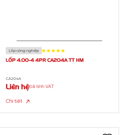
Lốp công nghiệp
LỐP 4.10/3.50-4 4PR CA207A TT HM (NĐ)
CA207A
Liên hệ
Đã tính VAT
Chi tiết