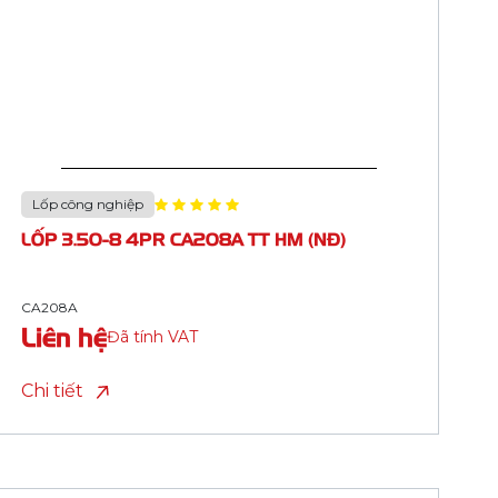
Lốp công nghiệp
LỐP 4.80/4.00-8 8PR CA202B TT
VIKOTRADE HM
CA202A
Liên hệ
Đã tính VAT
Chi tiết