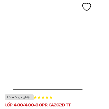
Lốp công nghiệp
LỐP 4.00-4 4PR CA204A TT HM