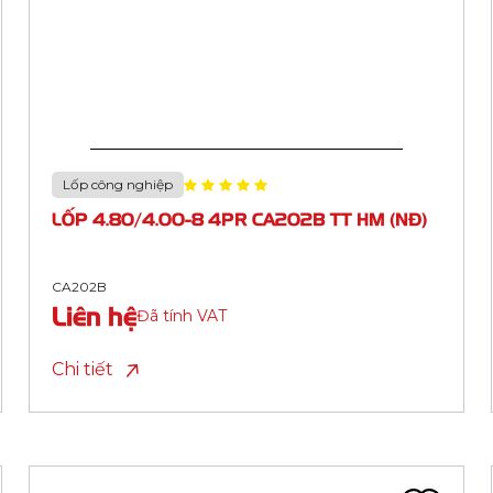
Lốp công nghiệp
LỐP 4.10/3.50-6 6PR CA218A TT HM (TK201)
CA218A
Liên hệ
Đã tính VAT
Chi tiết