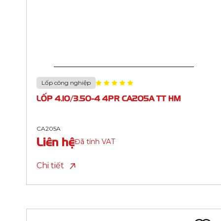
Lốp công nghiệp
LỐP 3.50-5 4PR CA209A TT HM (TANH 2X3)
CA209A
Liên hệ
Đã tính VAT
Chi tiết