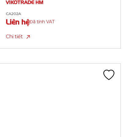
CA204A
Liên hệ
Đã tính VAT
Chi tiết