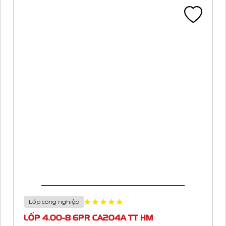
Lốp công nghiệp
LỐP 4.80/4.00-8 4PR CA202B TT HM (NĐ)