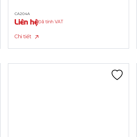
CA202B
Liên hệ
Đã tính VAT
Chi tiết