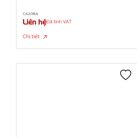
CA205A
Liên hệ
Đã tính VAT
Chi tiết