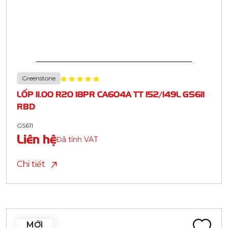
Greenstone
LỐP 11.00 R20 18PR CA604A TT 152/149L GS611
RBD
GS611
Liên hệ
Đã tính VAT
Chi tiết
MỚI