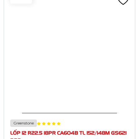
Greenstone
LỐP 12 R22.5 18PR CA604B TL 152/148M GS621