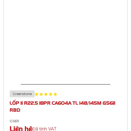
Greenstone
LỐP 11 R22.5 18PR CA604A TL 148/145M GS611
RBD
GS611
Liên hệ
Đã tính VAT