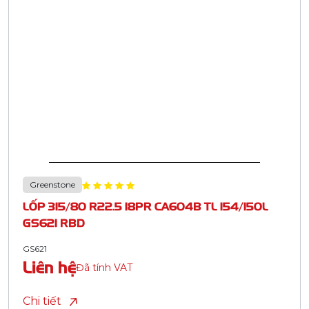
Greenstone
LỐP 315/80 R22.5 18PR CA604B TL 154/150L
GS621 RBD
GS621
Liên hệ
Đã tính VAT
Chi tiết