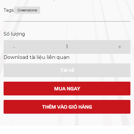
Tags:
Greenstone
Số lượng
-
+
Download tài liệu liên quan
Tải về
MUA NGAY
THÊM VÀO GIỎ HÀNG