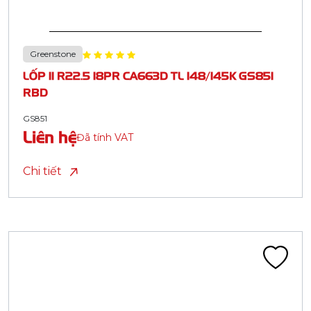
Greenstone
LỐP 11 R22.5 18PR CA663D TL 148/145K GS851
RBD
GS851
Liên hệ
Đã tính VAT
Chi tiết