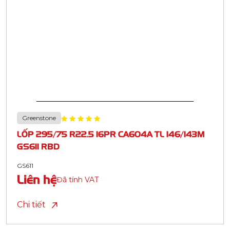
Greenstone
LỐP 295/75 R22.5 16PR CA604A TL 146/143M
GS611 RBD
GS611
Liên hệ
Đã tính VAT
Chi tiết