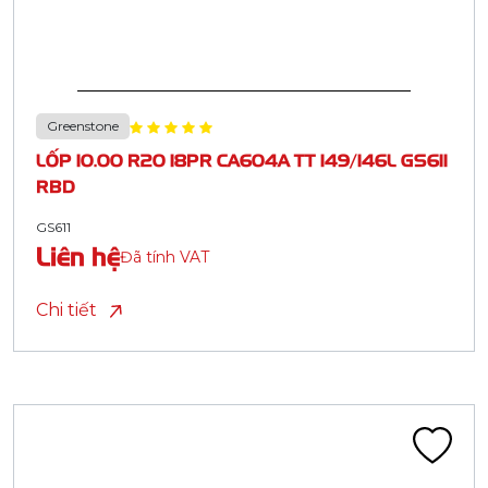
Greenstone
LỐP 10.00 R20 18PR CA604A TT 149/146L GS611
RBD
GS611
Liên hệ
Đã tính VAT
Chi tiết