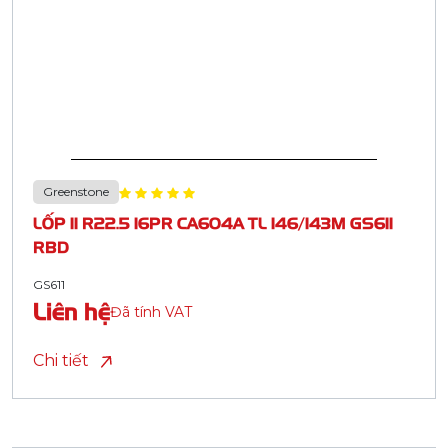
Greenstone
LỐP 11 R22.5 16PR CA604A TL 146/143M GS611
RBD
GS611
Liên hệ
Đã tính VAT
Chi tiết