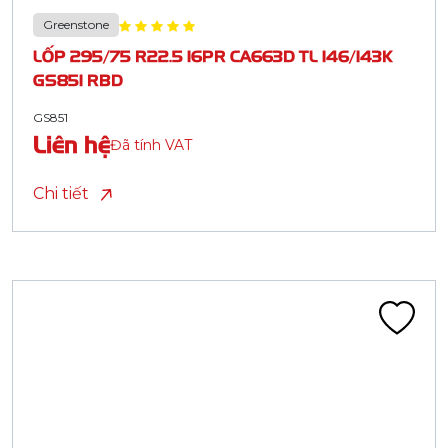
Greenstone
LỐP 295/75 R22.5 16PR CA663D TL 146/143K
GS851 RBD
GS851
Liên hệ
Đã tính VAT
Chi tiết