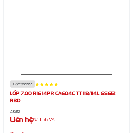
Greenstone
LỐP 7.00 R16 14PR CA604C TT 118/114L GS612
RBD
GS612
Liên hệ
Đã tính VAT