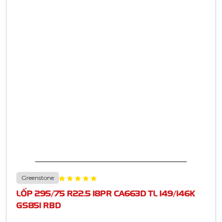
Greenstone
LỐP 295/75 R22.5 18PR CA663D TL 149/146K
GS851 RBD