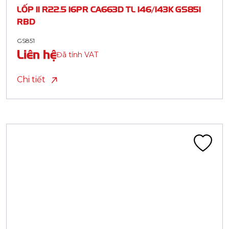
LỐP 11 R22.5 16PR CA663D TL 146/143K GS851
RBD
GS851
Liên hệ
Đã tính VAT
Chi tiết