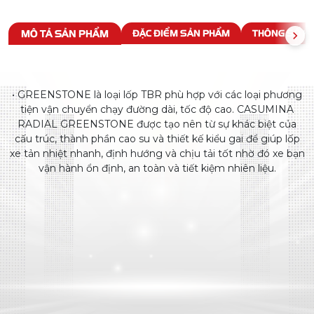
MÔ TẢ SẢN PHẨM
ĐẶC ĐIỂM SẢN PHẨM
THÔNG SỐ KỸ
• GREENSTONE là loại lốp TBR phù hợp với các loại phương
tiện vận chuyển chạy đường dài, tốc độ cao. CASUMINA
RADIAL GREENSTONE được tạo nên từ sự khác biệt của
cấu trúc, thành phần cao su và thiết kế kiểu gai để giúp lốp
xe tản nhiệt nhanh, định hướng và chịu tải tốt nhờ đó xe bạn
vận hành ổn định, an toàn và tiết kiệm nhiên liệu.