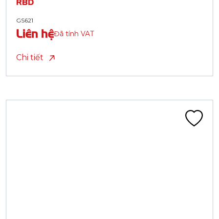
RBD
GS621
Liên hệ
Đã tính VAT
Chi tiết