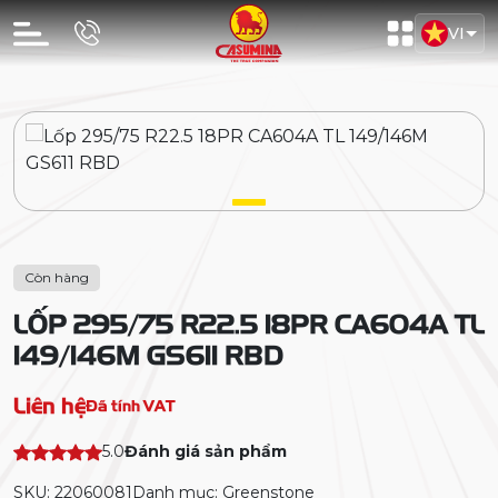
VI
Còn hàng
LỐP 295/75 R22.5 18PR CA604A TL
149/146M GS611 RBD
Liên hệ
Đã tính VAT
5.0
Đánh giá sản phẩm
SKU: 22060081
Danh mục: Greenstone