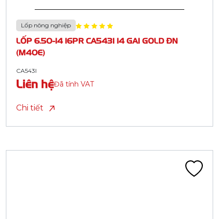
Lốp nông nghiệp
LỐP 6.50-14 16PR CA543I 14 GAI GOLD ĐN
(M40E)
CA543I
Liên hệ
Đã tính VAT
Chi tiết