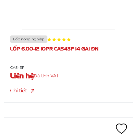
Lốp nông nghiệp
LỐP 6.00-12 10PR CA543F 14 GAI ĐN
CA543F
Liên hệ
Đã tính VAT
Chi tiết