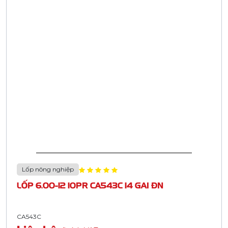
Lốp nông nghiệp
LỐP 6.00-12 10PR CA543C 14 GAI ĐN
CA543C