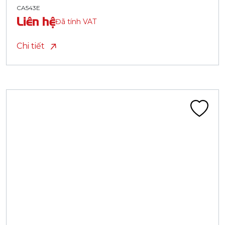
CA543E
Liên hệ
Đã tính VAT
Chi tiết