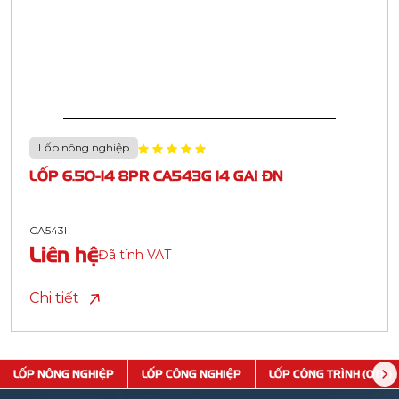
Lốp nông nghiệp
LỐP 6.50-14 8PR CA543G 14 GAI ĐN
CA543I
Liên hệ
Đã tính VAT
Chi tiết
LỐP NÔNG NGHIỆP
LỐP CÔNG NGHIỆP
LỐP CÔNG TRÌNH (OTR)