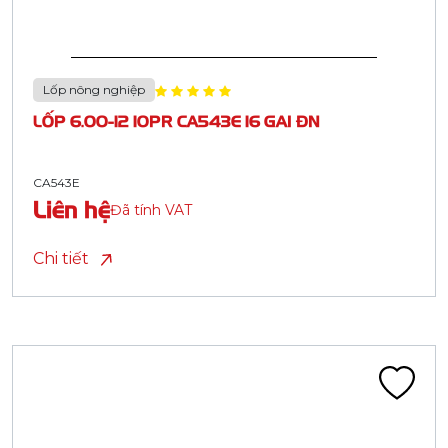
Lốp nông nghiệp
LỐP 6.00-12 10PR CA543E 16 GAI ĐN
CA543E
Liên hệ
Đã tính VAT
Chi tiết