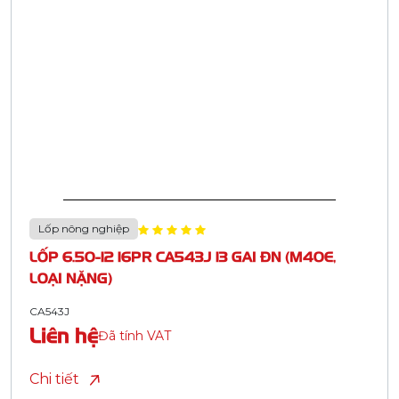
Lốp nông nghiệp
LỐP 6.50-12 16PR CA543J 13 GAI ĐN (M40E,
LOẠI NẶNG)
CA543J
Liên hệ
Đã tính VAT
Chi tiết