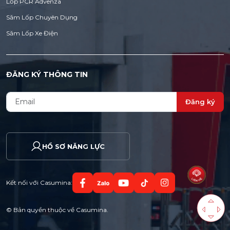
Lốp PCR Advenza
Săm Lốp Chuyên Dụng
Săm Lốp Xe Điện
ĐĂNG KÝ THÔNG TIN
Đăng ký
HỒ SƠ NĂNG LỰC
Kết nối với Casumina:
© Bản quyền thuộc về Casumina.