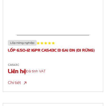
Lốp nông nghiệp
LỐP 6.50-12 16PR CA543C 13 GAI ĐN (ĐI RỪNG)
CA543C
Liên hệ
Đã tính VAT
Chi tiết