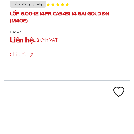
Lốp nông nghiệp
LỐP 6.00-12 14PR CA543I 14 GAI GOLD ĐN
(M40E)
CA543I
Liên hệ
Đã tính VAT
Chi tiết