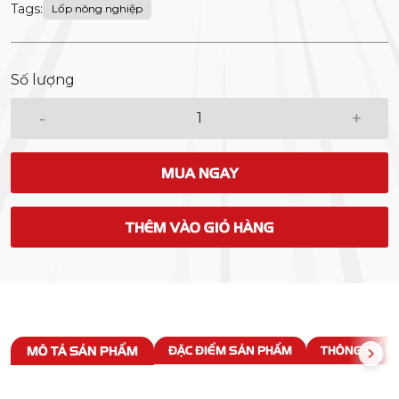
Tags:
Lốp nông nghiệp
Số lượng
-
+
MUA NGAY
THÊM VÀO GIỎ HÀNG
MÔ TẢ SẢN PHẨM
ĐẶC ĐIỂM SẢN PHẨM
THÔNG SỐ KỸ