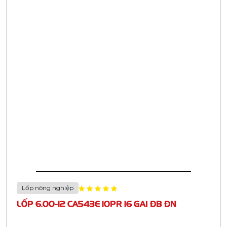
Lốp nông nghiệp
LỐP 6.00-12 CA543E 10PR 16 GAI ĐB ĐN