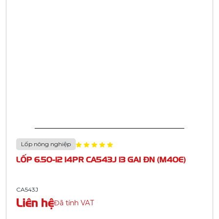
Lốp nông nghiệp
LỐP 6.50-12 14PR CA543J 13 GAI ĐN (M40E)
CA543J
Liên hệ
Đã tính VAT