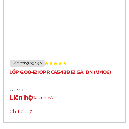
Lốp nông nghiệp
LỐP 6.00-12 10PR CA543B 12 GAI ĐN (M40E)
CA543B
Liên hệ
Đã tính VAT
Chi tiết