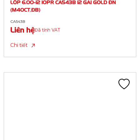
LỐP 6.00-12 10PR CA543B 12 GAI GOLD ĐN
(M40CT,ĐB)
CA543B
Liên hệ
Đã tính VAT
Chi tiết