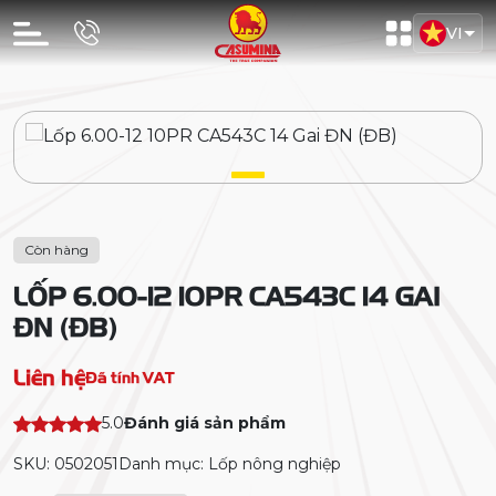
VI
Còn hàng
LỐP 6.00-12 10PR CA543C 14 GAI
ĐN (ĐB)
Liên hệ
Đã tính VAT
5.0
Đánh giá sản phẩm
SKU: 0502051
Danh mục: Lốp nông nghiệp