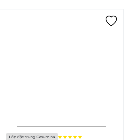
Lốp đặc trưng Casumina
LỐP 110/90-13 6PR CA162A TL 62P RACING