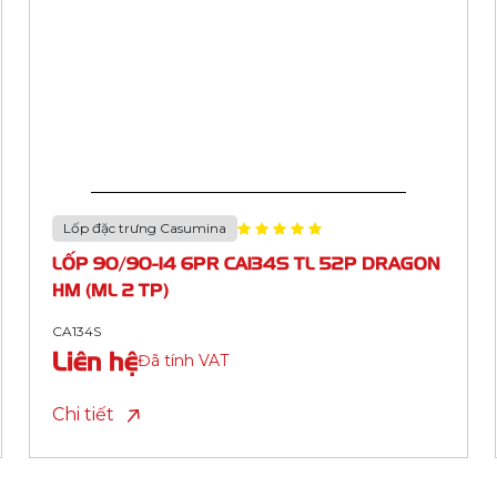
Lốp đặc trưng Casumina
LỐP 90/90-14 6PR CA187A TL 52P
LIGHTNING HM (ML 2 TP)
CA187A
Liên hệ
Đã tính VAT
Chi tiết