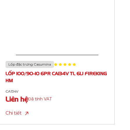
Lốp đặc trưng Casumina
LỐP 90/90-17 8PR CA134Q TL 59P FIREKING
HM (ML 2 TP)
CA134Q
Liên hệ
Đã tính VAT
Chi tiết