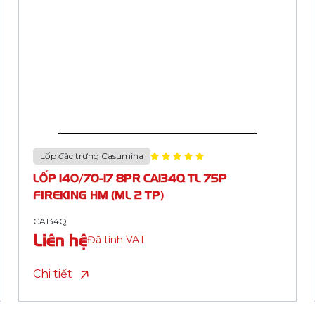
Lốp đặc trưng Casumina
LỐP 100/90-17 8PR CA175C TL 64P REDSEA
HM (ML 2 TP)
CA175C
Liên hệ
Đã tính VAT
Chi tiết