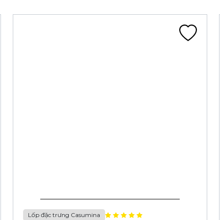
Lốp đặc trưng Casumina
LỐP 90/90-14 6PR CA134S TL 52P DRAGON