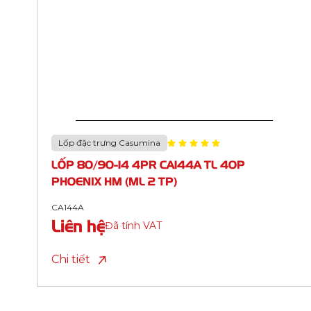
Lốp đặc trưng Casumina
LỐP 80/90-14 4PR CA187A TL 40P
LIGHTNING HM (ML 2 TP)
CA187A
Liên hệ
Đã tính VAT
Chi tiết