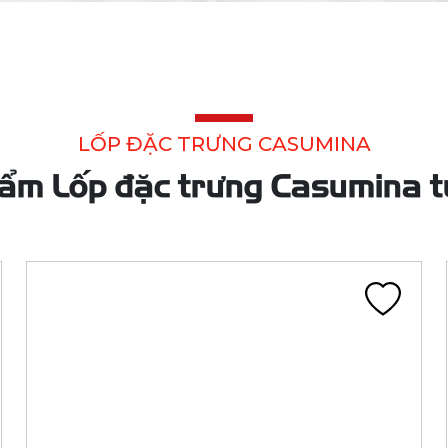
LỐP 140/70-17 8PR CA134Q TL 75P
FIREKING HM (ML 2 TP)
CA134Q
Liên hệ
Đã tính VAT
Chi tiết