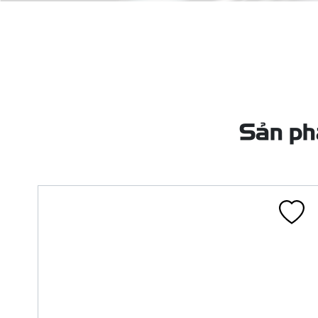
LỐP 120/80-17 8PR CA134Q TL 70P
FIREKING HM
CA134Q
Liên hệ
Đã tính VAT
Chi tiết