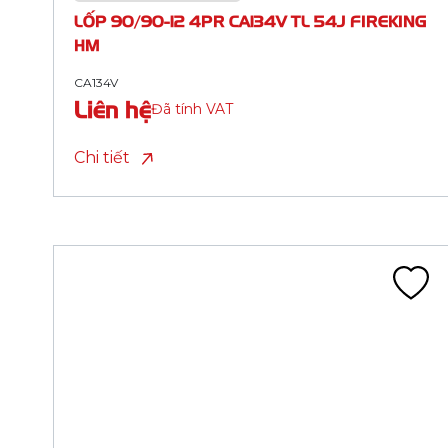
PHOENIX HM (ML 2 TP)
CA144A
Liên hệ
Đã tính VAT
Chi tiết