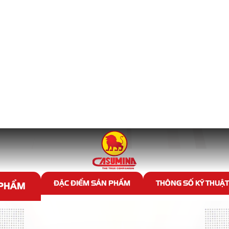
LỐP ĐẶC TRƯNG CASUMINA
ẩm Lốp đặc trưng Casumina t