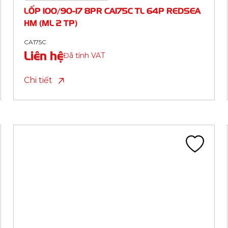
HM (ML 2 TP)
CA134S
Liên hệ
Đã tính VAT
Chi tiết