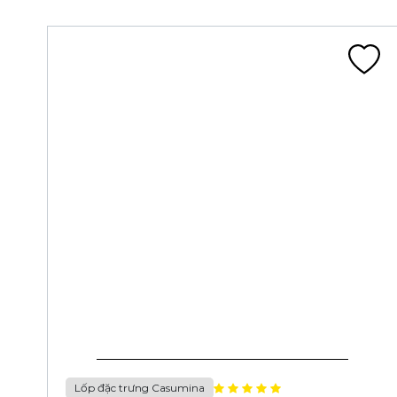
Lốp đặc trưng Casumina
LỐP 80/90-14 4PR CA144A TL 40P