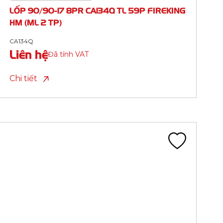
STONE HM
CA162A
Liên hệ
Đã tính VAT
Chi tiết