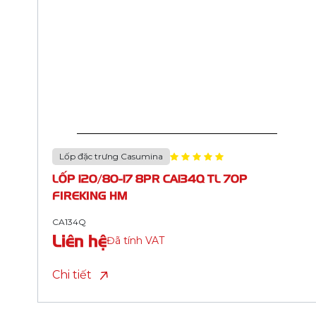
Lốp đặc trưng Casumina
LỐP 90/90-12 4PR CA134V TL 54J FIREKING
HM
CA134V
Liên hệ
Đã tính VAT
Chi tiết