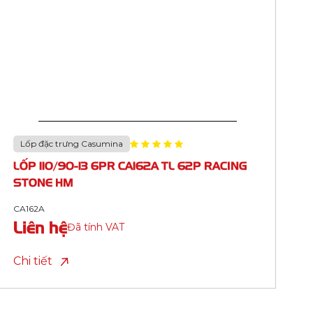
Lốp đặc trưng Casumina
LỐP 90/90-18 8PR CA134Q 60P FIREKING
TL HM (ML 2 TP)
CA134Q
Liên hệ
Đã tính VAT
Chi tiết