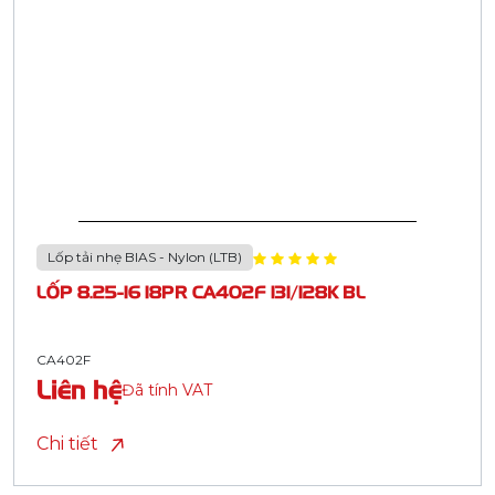
Lốp tải nhẹ BIAS - Nylon (LTB)
LỐP 8.25-16 18PR CA402F 131/128K BL
CA402F
Liên hệ
Đã tính VAT
Chi tiết