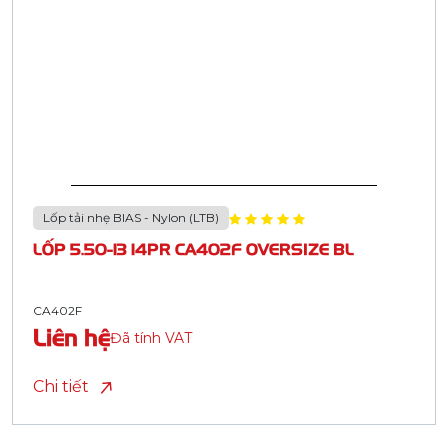
Lốp tải nhẹ BIAS - Nylon (LTB)
LỐP 5.50-13 14PR CA402F OVERSIZE BL
CA402F
Liên hệ
Đã tính VAT
Chi tiết