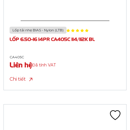
Lốp tải nhẹ BIAS - Nylon (LTB)
LỐP 6.50-16 14PR CA405C 114/112K BL
CA405C
Liên hệ
Đã tính VAT
Chi tiết