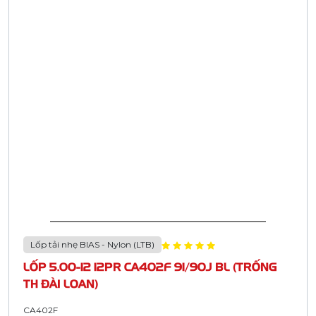
Lốp tải nhẹ BIAS - Nylon (LTB)
LỐP 5.00-12 12PR CA402F 91/90J BL (TRỐNG
TH ĐÀI LOAN)
CA402F