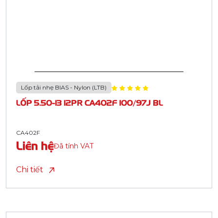
Lốp tải nhẹ BIAS - Nylon (LTB)
LỐP 5.50-13 12PR CA402F 100/97J BL
CA402F
Liên hệ
Đã tính VAT
Chi tiết