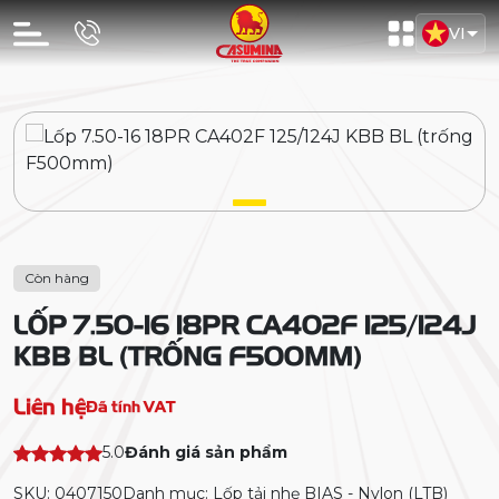
VI
Còn hàng
LỐP 7.50-16 18PR CA402F 125/124J
KBB BL (TRỐNG F500MM)
Liên hệ
Đã tính VAT
5.0
Đánh giá sản phẩm
SKU: 0407150
Danh mục: Lốp tải nhẹ BIAS - Nylon (LTB)