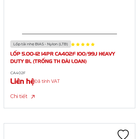
Lốp tải nhẹ BIAS - Nylon (LTB)
LỐP 5.00-12 14PR CA402F 100/99J HEAVY
DUTY BL (TRỐNG TH ĐÀI LOAN)
CA402F
Liên hệ
Đã tính VAT
Chi tiết