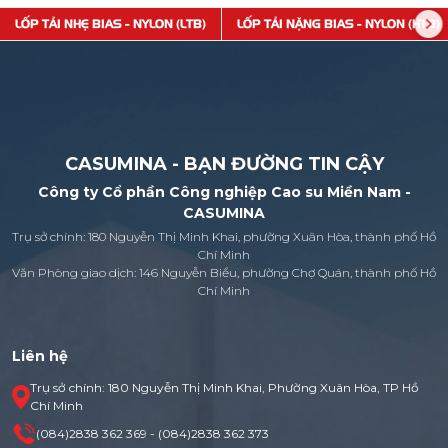
LỐP TẢI NHẸ BIAS - NYLON (LTB)
LỐP TẢI NẶNG BIAS - NYLON (HTB)
CASUMINA - BẠN ĐƯỜNG TIN CẬY
Công ty Cổ phần Công nghiệp Cao su Miền Nam -
CASUMINA
Trụ sở chính: 180 Nguyễn Thị Minh Khai, phường Xuân Hòa, thành phố Hồ
Chí Minh
Văn Phòng giao dịch: 146 Nguyễn Biểu, phường Chợ Quán, thành phố Hồ
Chí Minh
Liên hệ
Trụ sở chính: 180 Nguyễn Thị Minh Khai, Phường Xuân Hòa, TP Hồ
Chí Minh
(084)2838 362 369 - (084)2838 362 373