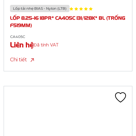
Lốp tải nhẹ BIAS - Nylon (LTB)
LỐP 8.25-16 18PR* CA405C 131/128K* BL (TRỐNG
F519MM)
CA405C
Liên hệ
Đã tính VAT
Chi tiết