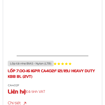
Lốp tải nhẹ BIAS - Nylon (LTB)
LỐP 7.00-16 16PR CA402F 121/119J HEAVY DUTY
KBB BL (2VT)
CA402F
Liên hệ
Đã tính VAT
Chi tiết