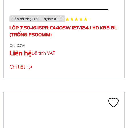
Lốp tải nhẹ BIAS - Nylon (LTB)
LỐP 7.50-16 16PR CA405W 127/124J HD KBB BL
(TRỐNG F500MM)
CA405W
Liên hệ
Đã tính VAT
Chi tiết