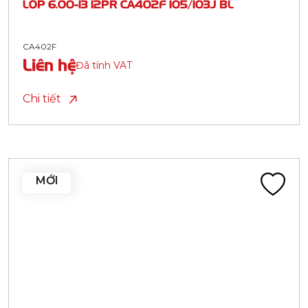
LỐP 6.00-13 12PR CA402F 105/103J BL
CA402F
Liên hệ
Đã tính VAT
Chi tiết
MỚI