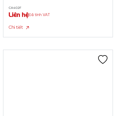
CA402F
Liên hệ
Đã tính VAT
Chi tiết