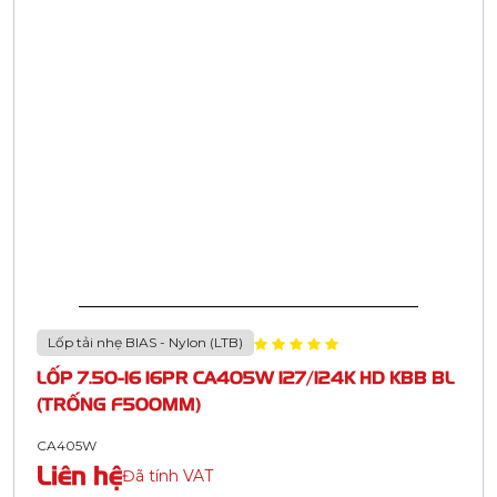
Lốp tải nhẹ BIAS - Nylon (LTB)
LỐP 7.50-16 16PR CA405W 127/124K HD KBB BL
(TRỐNG F500MM)
CA405W
Liên hệ
Đã tính VAT