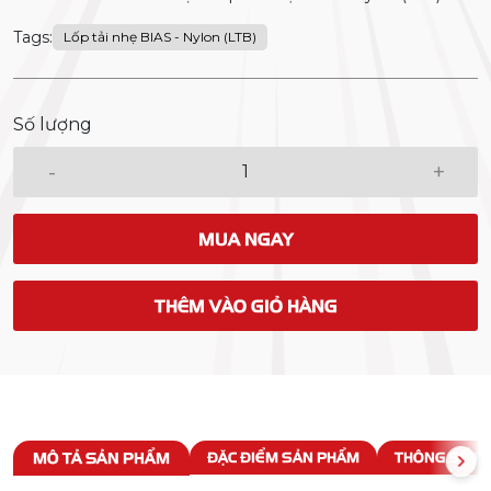
Tags:
Lốp tải nhẹ BIAS - Nylon (LTB)
Số lượng
-
+
MUA NGAY
THÊM VÀO GIỎ HÀNG
MÔ TẢ SẢN PHẨM
ĐẶC ĐIỂM SẢN PHẨM
THÔNG SỐ KỸ