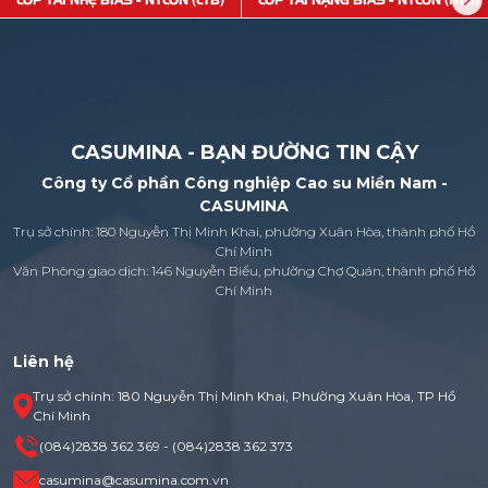
LỐP TẢI NHẸ BIAS - NYLON (LTB)
LỐP TẢI NẶNG BIAS - NYLON (HTB)
CASUMINA - BẠN ĐƯỜNG TIN CẬY
Công ty Cổ phần Công nghiệp Cao su Miền Nam -
CASUMINA
Trụ sở chính: 180 Nguyễn Thị Minh Khai, phường Xuân Hòa, thành phố Hồ
Chí Minh
Văn Phòng giao dịch: 146 Nguyễn Biểu, phường Chợ Quán, thành phố Hồ
Chí Minh
Liên hệ
Trụ sở chính: 180 Nguyễn Thị Minh Khai, Phường Xuân Hòa, TP Hồ
Chí Minh
(084)2838 362 369 - (084)2838 362 373
casumina@casumina.com.vn