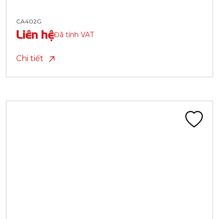
CA402G
Liên hệ
Đã tính VAT
Chi tiết