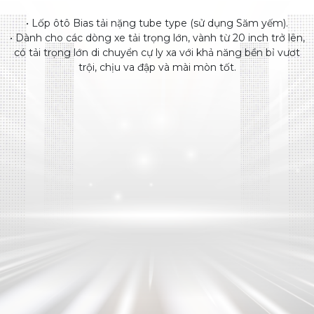
• Lốp ôtô Bias tải nặng tube type (sử dụng Săm yếm).
• Dành cho các dòng xe tải trọng lớn, vành từ 20 inch trở lên,
có tải trọng lớn di chuyển cự ly xa với khả năng bền bỉ vươt
trội, chịu va đập và mài mòn tốt.