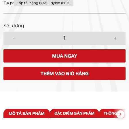
Tags:
Lốp tải nặng BIAS - Nylon (HTB)
Số lượng
-
+
MUA NGAY
THÊM VÀO GIỎ HÀNG
MÔ TẢ SẢN PHẨM
ĐẶC ĐIỂM SẢN PHẨM
THÔNG SỐ KỸ