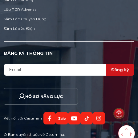
Lốp PCR Advenza
Săm Lốp Chuyên Dụng
Săm Lốp Xe Điện
ĐĂNG KÝ THÔNG TIN
Đăng ký
HỒ SƠ NĂNG LỰC
Kết nối với Casumina:
© Bản quyền thuộc về Casumina.