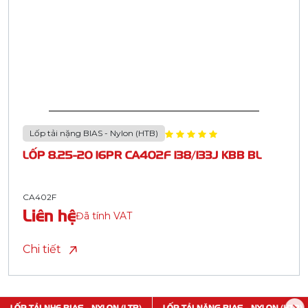
Lốp tải nặng BIAS - Nylon (HTB)
LỐP 8.25-20 16PR CA402F 138/133J KBB BL
CA402F
Liên hệ
Đã tính VAT
Chi tiết