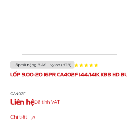
Lốp tải nặng BIAS - Nylon (HTB)
LỐP 9.00-20 16PR CA402F 144/141K KBB HD BL
CA402F
Liên hệ
Đã tính VAT
Chi tiết