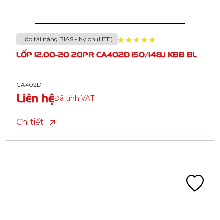
Lốp tải nặng BIAS - Nylon (HTB)
LỐP 12.00-20 20PR CA402D 150/148J KBB BL
CA402D
Liên hệ
Đã tính VAT
Chi tiết