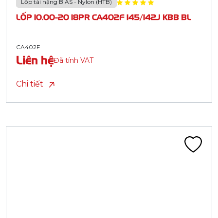
Lốp tải nặng BIAS - Nylon (HTB)
LỐP 10.00-20 18PR CA402F 145/142J KBB BL
CA402F
Liên hệ
Đã tính VAT
Chi tiết