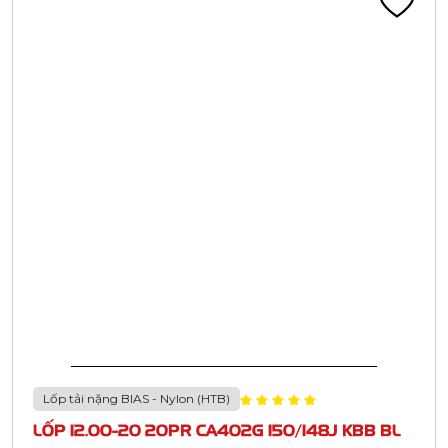
Lốp tải nặng BIAS - Nylon (HTB)
LỐP 12.00-20 20PR CA402G 150/148J KBB BL