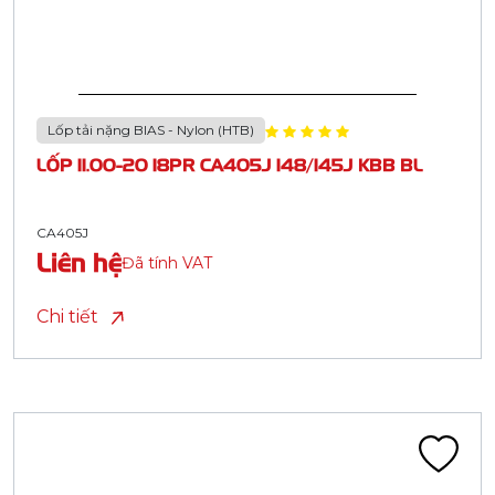
Lốp tải nặng BIAS - Nylon (HTB)
LỐP 11.00-20 18PR CA405J 148/145J KBB BL
CA405J
Liên hệ
Đã tính VAT
Chi tiết