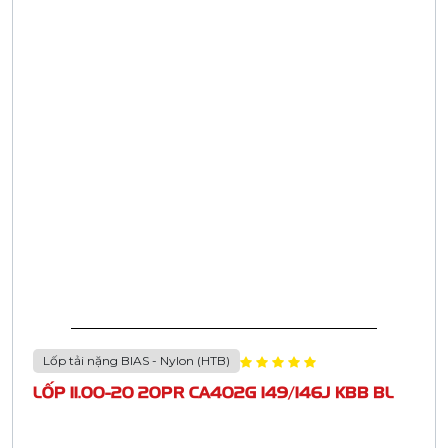
Lốp tải nặng BIAS - Nylon (HTB)
LỐP 11.00-20 20PR CA402G 149/146J KBB BL