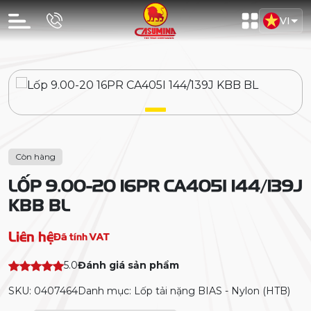
VI
Còn hàng
LỐP 9.00-20 16PR CA405I 144/139J
KBB BL
Liên hệ
Đã tính VAT
5.0
Đánh giá sản phẩm
SKU: 0407464
Danh mục: Lốp tải nặng BIAS - Nylon (HTB)