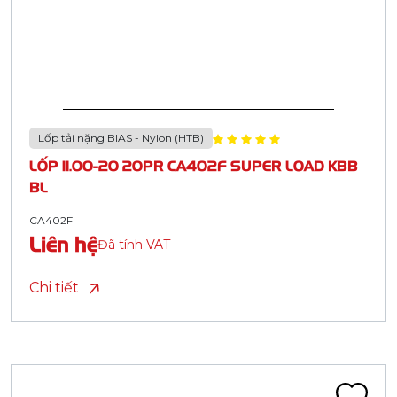
Lốp tải nặng BIAS - Nylon (HTB)
LỐP 11.00-20 20PR CA402F SUPER LOAD KBB
BL
CA402F
Liên hệ
Đã tính VAT
Chi tiết