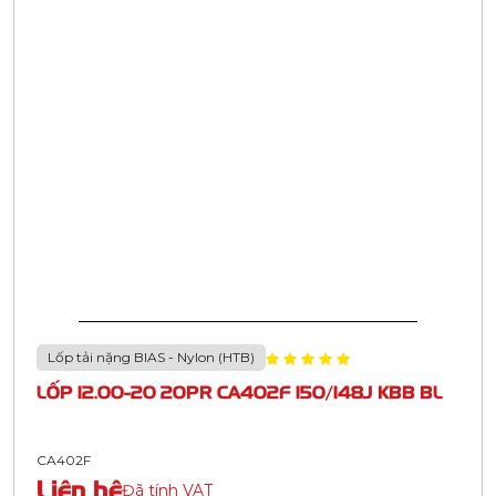
Lốp tải nặng BIAS - Nylon (HTB)
LỐP 12.00-20 20PR CA402F 150/148J KBB BL
CA402F
Liên hệ
Đã tính VAT