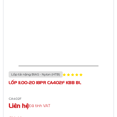
Lốp tải nặng BIAS - Nylon (HTB)
LỐP 11.00-20 18PR CA402F KBB BL
CA402F
Liên hệ
Đã tính VAT