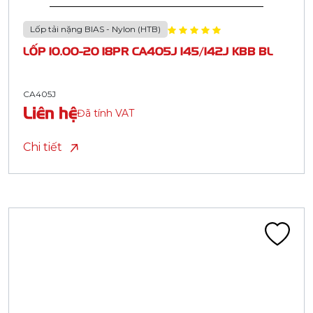
Lốp tải nặng BIAS - Nylon (HTB)
LỐP 10.00-20 18PR CA405J 145/142J KBB BL
CA405J
Liên hệ
Đã tính VAT
Chi tiết