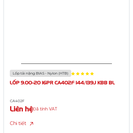
Lốp tải nặng BIAS - Nylon (HTB)
LỐP 9.00-20 16PR CA402F 144/139J KBB BL
CA402F
Liên hệ
Đã tính VAT
Chi tiết