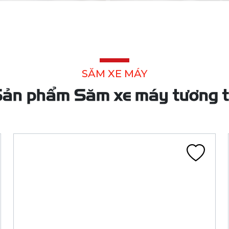
SĂM 3.50-19 TR4 CHỈ XANH LÁ ĐN
Liên hệ
Đã tính VAT
Chi tiết