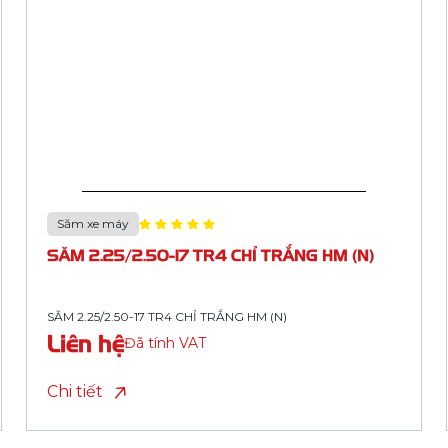
Săm xe máy
SĂM 2.75-17 (80/90-17) TR4 CHỈ XANH
DƯƠNG HM (S23TS, BUTYL)
SĂM 2.75-17 (80/90-17) TR4 CHỈ XANH DƯƠNG HM (S23TS,
BUTYL)
Liên hệ
Đã tính VAT
Chi tiết