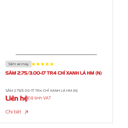
Săm xe máy
SĂM 3.50-10 JS87 CHỈ XANH DƯƠNG HM
(S23TS, BUTYL)
SĂM 3.50-10 JS87 CHỈ XANH DƯƠNG HM (S23TS, BUTYL)
Liên hệ
Đã tính VAT
Chi tiết