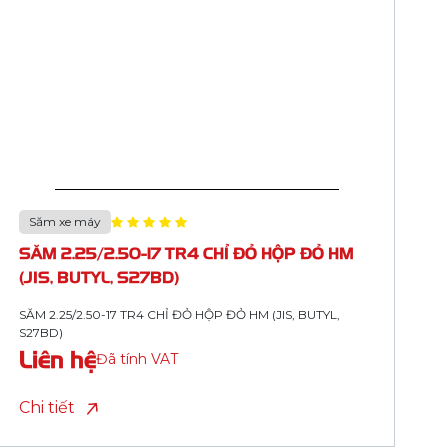
Săm xe máy
SĂM 2.75-17 TR4 CHỈ TRẮNG HM (80/90-17,
N)
SĂM 2.75-17 TR4 CHỈ TRẮNG HM (80/90-17, N)
Liên hệ
Đã tính VAT
Chi tiết