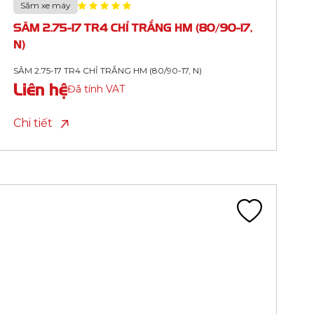
SĂM 2.75/3.00-17 TR4 CHỈ XANH LÁ HM (N)
Liên hệ
Đã tính VAT
Chi tiết