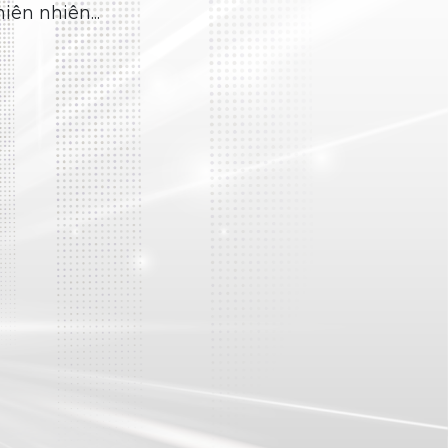
Săm xe máy
SĂM 2.25/2.50-17 TR4 CHỈ ĐỎ HỘP ĐỎ HM
(JIS, BUTYL, S27BD)