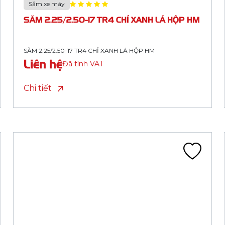
SĂM 2.25/2.50-17 TR4 CHỈ TRẮNG HM (N)
Liên hệ
Đã tính VAT
Chi tiết