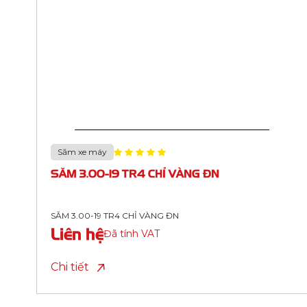
Săm xe máy
SĂM 2.25/2.50-17 TR4 CHỈ TRẮNG HỘP ĐỎ
TRẮNG HM
SĂM 2.25/2.50-17 TR4 CHỈ TRẮNG HỘP ĐỎ TRẮNG HM
Liên hệ
Đã tính VAT
Chi tiết