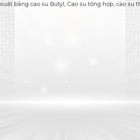
Săm xe máy
SĂM 3.50-19 TR4 CHỈ XANH LÁ ĐN