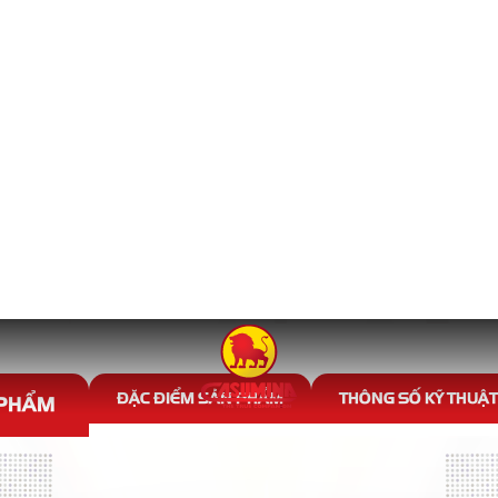
SĂM XE MÁY
ản phẩm Săm xe máy tương 