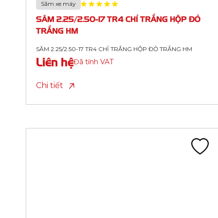
SĂM 3.50-10 TR13 CHỈ ĐỎ HM (S27BD)
Liên hệ
Đã tính VAT
Chi tiết