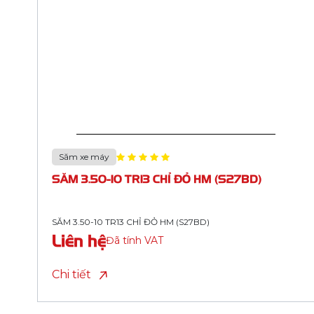
Săm xe máy
SĂM 2.25/2.50-17 (70/90-17) TR4 CHỈ XANH
DƯƠNG HM (S23TS, BUTYL)
SĂM 2.25/2.50-17 (70/90-17) TR4 CHỈ XANH DƯƠNG HM
(S23TS, BUTYL)
Liên hệ
Đã tính VAT
Chi tiết