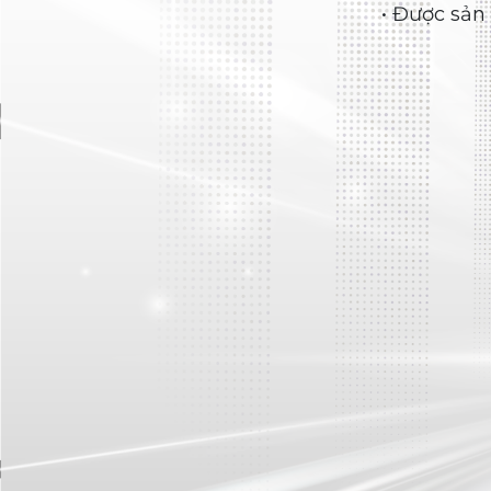
Săm xe máy
SĂM 3.00-19 TR4 CHỈ VÀNG ĐN