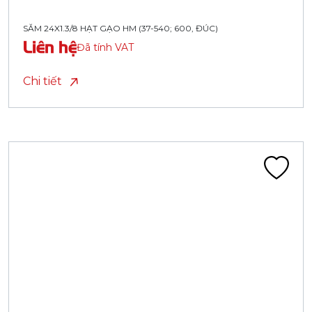
SĂM 24X1.3/8 HẠT GẠO HM (37-540; 600, ĐÚC)
Liên hệ
Đã tính VAT
Chi tiết