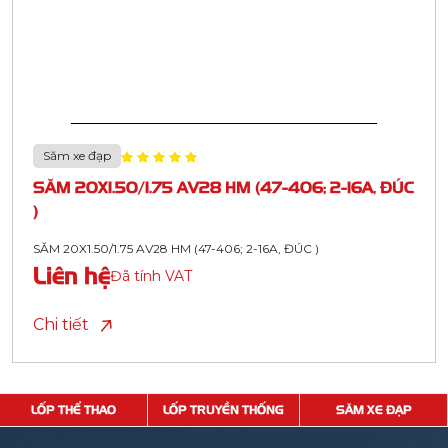
Săm xe đạp
SĂM 20X1.50/1.75 AV28 HM (47-406; 2-16A, ĐÚC
)
SĂM 20X1.50/1.75 AV28 HM (47-406; 2-16A, ĐÚC )
Liên hệ
Đã tính VAT
Chi tiết
LỐP THỂ THAO
LỐP TRUYỀN THỐNG
SĂM XE ĐẠP