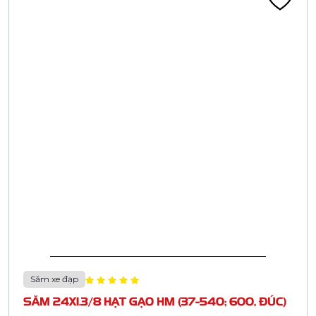
Săm xe đạp
SĂM 24X1.3/8 HẠT GẠO HM (37-540; 600, ĐÚC)