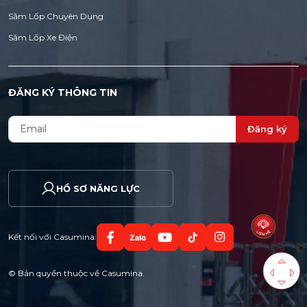
Săm Lốp Chuyên Dụng
Săm Lốp Xe Điện
ĐĂNG KÝ THÔNG TIN
Đăng ký
HỒ SƠ NĂNG LỰC
Kết nối với Casumina:
© Bản quyền thuộc về Casumina.