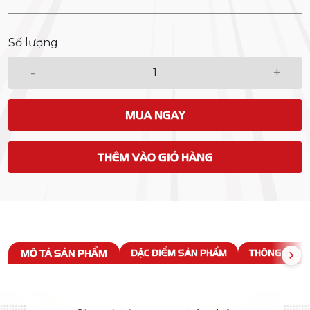
Số lượng
-
+
MUA NGAY
THÊM VÀO GIỎ HÀNG
MÔ TẢ SẢN PHẨM
ĐẶC ĐIỂM SẢN PHẨM
THÔNG SỐ KỸ