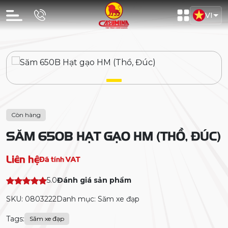
VI
Còn hàng
SĂM 650B HẠT GẠO HM (THỒ, ĐÚC)
Liên hệ
Đã tính VAT
5.0
Đánh giá sản phẩm
SKU: 0803222
Danh mục: Săm xe đạp
Tags:
Săm xe đạp