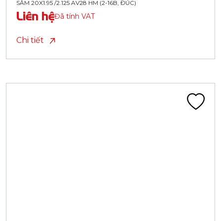
SĂM 20X1.95 /2.125 AV28 HM (2-16B, ĐÚC)
Liên hệ
Đã tính VAT
Chi tiết