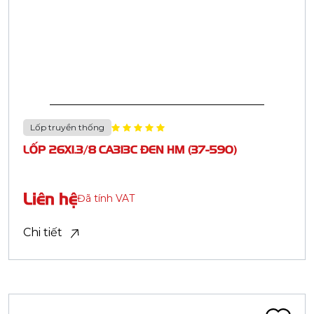
Đăng ký
HỒ SƠ NĂNG LỰC
Kết nối với Casumina:
© Bản quyền thuộc về Casumina.
Mẫu xe
Quy cách