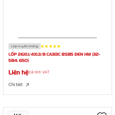
Casumina.com.vn
Casumina.com.vn
CASUMINA - BẠN ĐƯỜNG TIN CẬY
Công ty Cổ phần Công nghiệp Cao su Miền Nam -
CASUMINA