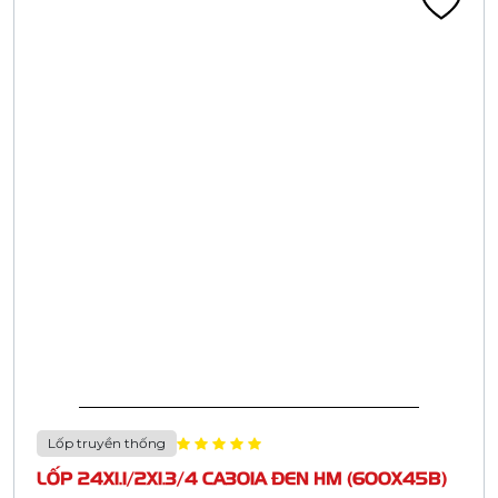
Lốp truyền thống
LỐP 26X1.1/4X1.3/8 CA313C BS85 ĐEN HM (32-
584; 650)
Liên hệ
Đã tính VAT
Chi tiết
Mới