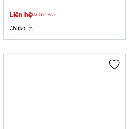
Lốp truyền thống
LỐP 24X1.1/2X2 CA301B ĐEN HM (600X50B)
Liên hệ
Đã tính VAT
Chi tiết