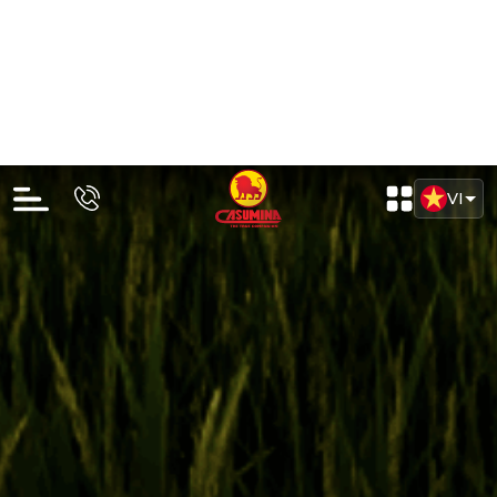
Lốp truyền thống
LỐP 24X1.3/8 CA313C BS90 ĐEN HM
Liên hệ
Đã tính VAT
Chi tiết