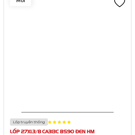
Trụ sở chính: 180 Nguyễn Thị Minh Khai, phường Xuân Hòa, thành phố Hồ
Chí Minh
Văn Phòng giao dịch: 146 Nguyễn Biểu, phường Chợ Quán, thành phố Hồ
Chí Minh
Liên hệ
Trụ sở chính: 180 Nguyễn Thị Minh Khai, Phường Xuân Hòa, TP Hồ
Chí Minh
(084)2838 362 369 - (084)2838 362 373
casumina@casumina.com.vn
Giới thiệu Casumina
Trang Chủ
Giới thiệu Casumina
Thông tin sản phẩm
Hệ thống Phân phối