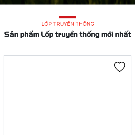
Lốp truyền thống
LỐP 1.75-19 CA301A HM (LARGET)
Liên hệ
Đã tính VAT
Chi tiết