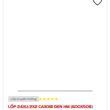
45M+
200+
LỐP XE ĐƯỢC BÁN
NHÀ PHÂN PHỐI
30K+
30M+
CỬA HÀNG
KHÁCH HÀNG
Đại diện ủy quyền
Hệ thống phân phối
Công ty CASUMINA hiện có 03 nhà máy ở Việt nam, 01
trung tâm nghiên cứu kỹ thuật
R&D . Các sản phẩm được bán tại 34 tỉnh thành Việt Nam và
trên 40 nước trên Thế giới.