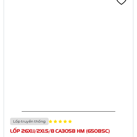
Lốp truyền thống
LỐP 24X1.3/8 CA313C BS78 ĐEN HM
Liên hệ
Đã tính VAT
Chi tiết