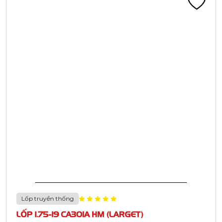
Lốp truyền thống
LỐP 26X1.3/8 CA313C ĐEN HM (37-590)
Liên hệ
Đã tính VAT
Chi tiết