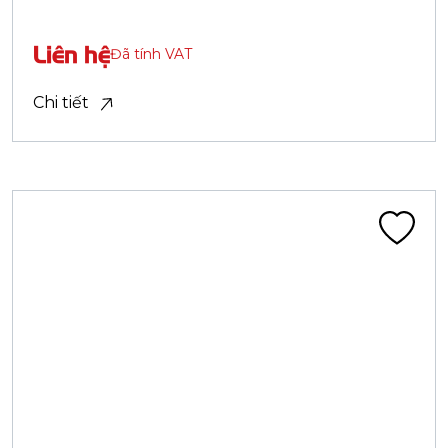
Lốp truyền thống
LỐP 28X1.75 CA322C ĐEN HM
Liên hệ
Đã tính VAT
Chi tiết