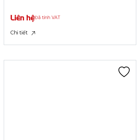
Theo khu vực
Gần bạn
Vị trí
Tỉnh / Thành phố
Sản phẩm
Tìm kiếm