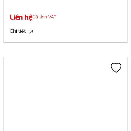
Truyền thông
Khuyến mãi
Chính sách bảo hành
Danh mục sản phẩm
Săm Lốp Xe Tải
Săm Lốp Xe Đạp
Săm Lốp Xe Máy
Lốp PCR Advenza
Săm Lốp Chuyên Dụng
Săm Lốp Xe Điện
ĐĂNG KÝ THÔNG TIN