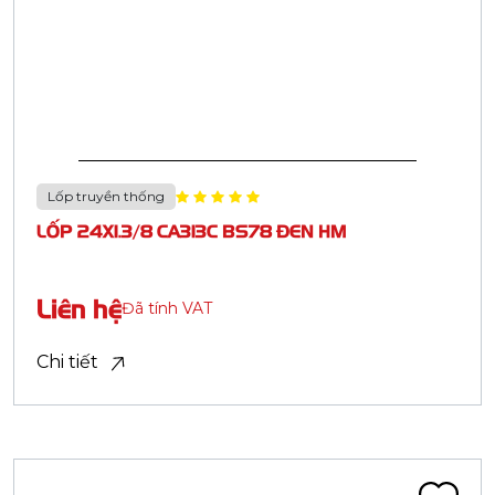
1
2
3
...
5
LỐP THỂ THAO
LỐP TRUYỀN THỐNG
SĂM XE ĐẠP