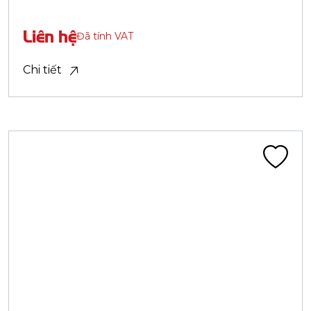
Lốp truyền thống
LỐP 27X1.3/8 CA313C BS90 ĐEN HM
Liên hệ
Đã tính VAT
Chi tiết