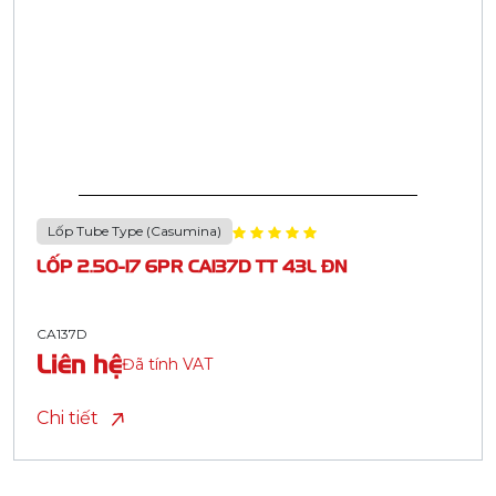
Lốp Tube Type (Casumina)
LỐP 2.50-17 6PR CA137D TT 43L ĐN
CA137D
Liên hệ
Đã tính VAT
Chi tiết