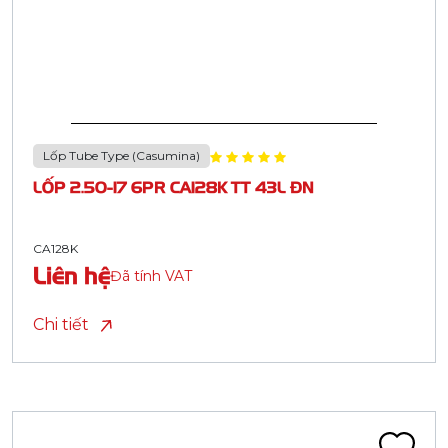
Lốp Tube Type (Casumina)
LỐP 2.50-17 6PR CA128K TT 43L ĐN
CA128K
Liên hệ
Đã tính VAT
Chi tiết