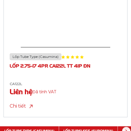
Lốp Tube Type (Casumina)
LỐP 2.75-17 4PR CA122L TT 41P ĐN
CA122L
Liên hệ
Đã tính VAT
Chi tiết