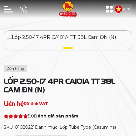
VI
Còn hàng
LỐP 2.50-17 4PR CA101A TT 38L
CAM ĐN (N)
Liên hệ
Đã tính VAT
5.0
Đánh giá sản phẩm
SKU: 01020221
Danh mục: Lốp Tube Type (Casumina)