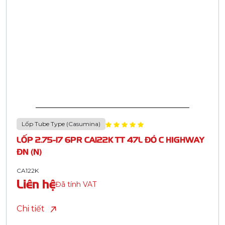
Lốp Tube Type (Casumina)
LỐP 2.75-17 6PR CA122K TT 47L ĐỎ C HIGHWAY
ĐN (N)
CA122K
Liên hệ
Đã tính VAT
Chi tiết