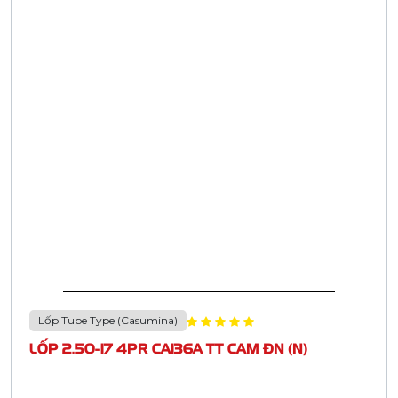
Lốp Tube Type (Casumina)
LỐP 2.50-17 4PR CA136A TT CAM ĐN (N)