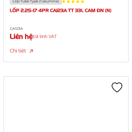
Lốp Tube Type (Casumina)
LỐP 2.25-17 4PR CA123A TT 33L CAM ĐN (N)
CA123A
Liên hệ
Đã tính VAT
Chi tiết