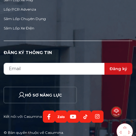
Lốp PCR Advenza
Săm Lốp Chuyên Dụng
Săm Lốp Xe Điện
ĐĂNG KÝ THÔNG TIN
Đăng ký
HỒ SƠ NĂNG LỰC
Kết nối với Casumina:
© Bản quyền thuộc về Casumina.