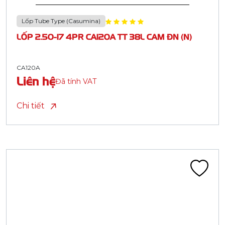
Lốp Tube Type (Casumina)
LỐP 2.50-17 4PR CA120A TT 38L CAM ĐN (N)
CA120A
Liên hệ
Đã tính VAT
Chi tiết