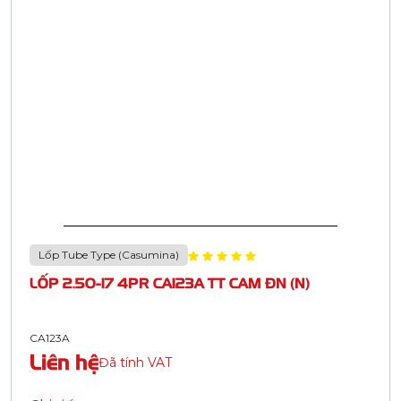
Lốp Tube Type (Casumina)
LỐP 2.50-17 4PR CA123A TT CAM ĐN (N)
CA123A
Liên hệ
Đã tính VAT