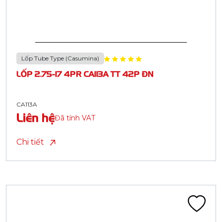
Lốp Tube Type (Casumina)
LỐP 2.75-17 4PR CA113A TT 42P ĐN
CA113A
Liên hệ
Đã tính VAT
Chi tiết