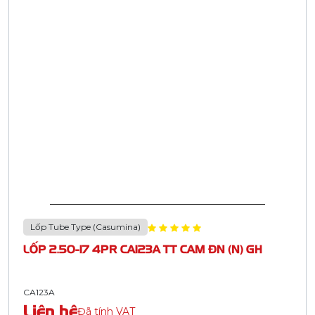
Lốp Tube Type (Casumina)
LỐP 2.50-17 4PR CA123A TT CAM ĐN (N) GH
CA123A
Liên hệ
Đã tính VAT