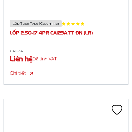
Lốp Tube Type (Casumina)
LỐP 2.50-17 4PR CA123A TT ĐN (LR)
CA123A
Liên hệ
Đã tính VAT
Chi tiết