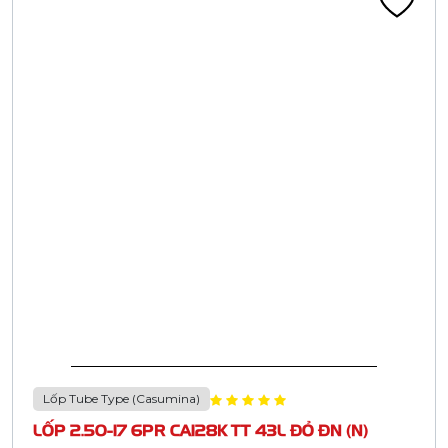
Lốp Tube Type (Casumina)
LỐP 2.50-17 6PR CA128K TT 43L ĐỎ ĐN (N)