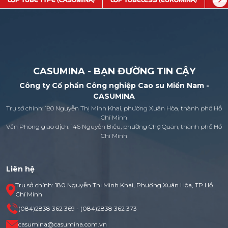
LỐP TUBE TYPE (CASUMINA)
LỐP TUBELESS (EUROMINA)
SĂM
CASUMINA - BẠN ĐƯỜNG TIN CẬY
Công ty Cổ phần Công nghiệp Cao su Miền Nam -
CASUMINA
Trụ sở chính: 180 Nguyễn Thị Minh Khai, phường Xuân Hòa, thành phố Hồ
Chí Minh
Văn Phòng giao dịch: 146 Nguyễn Biểu, phường Chợ Quán, thành phố Hồ
Chí Minh
Liên hệ
Trụ sở chính: 180 Nguyễn Thị Minh Khai, Phường Xuân Hòa, TP Hồ
Chí Minh
(084)2838 362 369 - (084)2838 362 373
casumina@casumina.com.vn