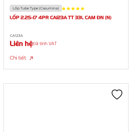
Lốp Tube Type (Casumina)
LỐP 2.25-17 4PR CA123A TT 33L CAM ĐN (N)
CA123A
Liên hệ
Đã tính VAT
Chi tiết