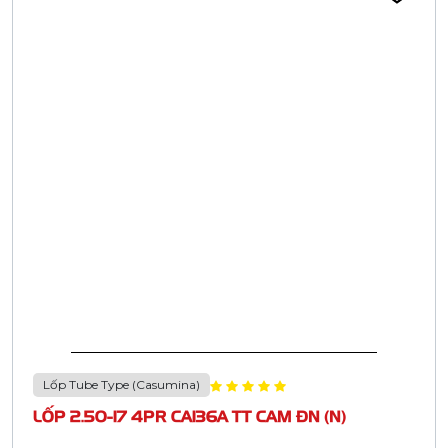
Lốp Tube Type (Casumina)
LỐP 2.50-17 4PR CA136A TT CAM ĐN (N)