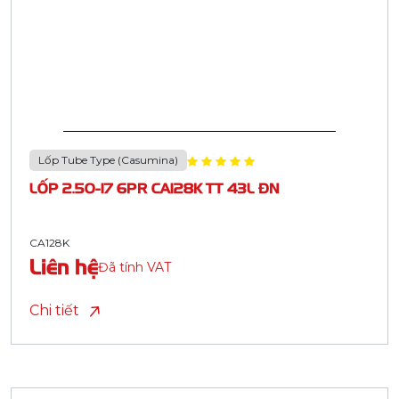
Lốp Tube Type (Casumina)
LỐP 2.50-17 6PR CA128K TT 43L ĐN
CA128K
Liên hệ
Đã tính VAT
Chi tiết