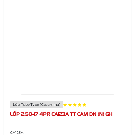
Lốp Tube Type (Casumina)
LỐP 2.50-17 4PR CA123A TT CAM ĐN (N) GH
CA123A