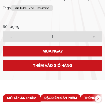
Tags:
Lốp Tube Type (Casumina)
Số lượng
-
+
MUA NGAY
THÊM VÀO GIỎ HÀNG
MÔ TẢ SẢN PHẨM
ĐẶC ĐIỂM SẢN PHẨM
THÔNG SỐ KỸ