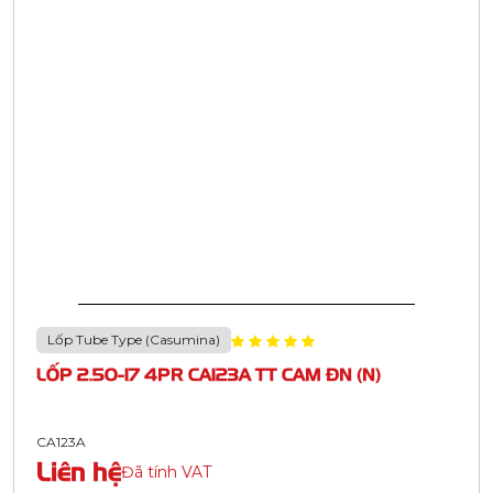
Lốp Tube Type (Casumina)
LỐP 2.50-17 4PR CA123A TT CAM ĐN (N)
CA123A
Liên hệ
Đã tính VAT