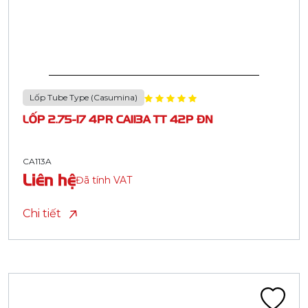
Lốp Tube Type (Casumina)
LỐP 2.75-17 4PR CA113A TT 42P ĐN
CA113A
Liên hệ
Đã tính VAT
Chi tiết