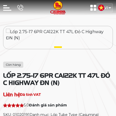
VI
Còn hàng
LỐP 2.75-17 6PR CA122K TT 47L ĐỎ
C HIGHWAY ĐN (N)
Liên hệ
Đã tính VAT
5.0
Đánh giá sản phẩm
SKU: 01020191
Danh mục: Lốp Tube Type (Casumina)