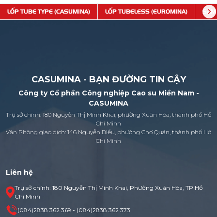
LỐP TUBE TYPE (CASUMINA)
LỐP TUBELESS (EUROMINA)
SĂM
CASUMINA - BẠN ĐƯỜNG TIN CẬY
Công ty Cổ phần Công nghiệp Cao su Miền Nam -
CASUMINA
Trụ sở chính: 180 Nguyễn Thị Minh Khai, phường Xuân Hòa, thành phố Hồ
Chí Minh
Văn Phòng giao dịch: 146 Nguyễn Biểu, phường Chợ Quán, thành phố Hồ
Chí Minh
Liên hệ
Trụ sở chính: 180 Nguyễn Thị Minh Khai, Phường Xuân Hòa, TP Hồ
Chí Minh
(084)2838 362 369 - (084)2838 362 373