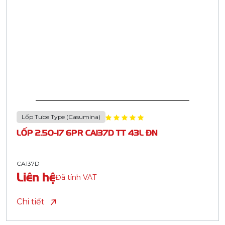
Lốp Tube Type (Casumina)
LỐP 2.50-17 6PR CA137D TT 43L ĐN
CA137D
Liên hệ
Đã tính VAT
Chi tiết