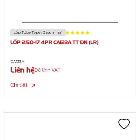
Lốp Tube Type (Casumina)
LỐP 2.50-17 4PR CA123A TT ĐN (LR)
CA123A
Liên hệ
Đã tính VAT
Chi tiết