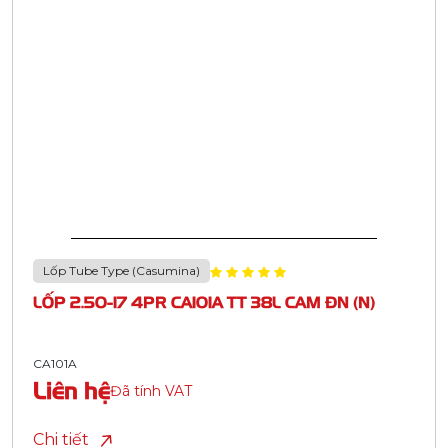
Lốp Tube Type (Casumina)
LỐP 2.50-17 4PR CA101A TT 38L CAM ĐN (N)
CA101A
Liên hệ
Đã tính VAT
Chi tiết