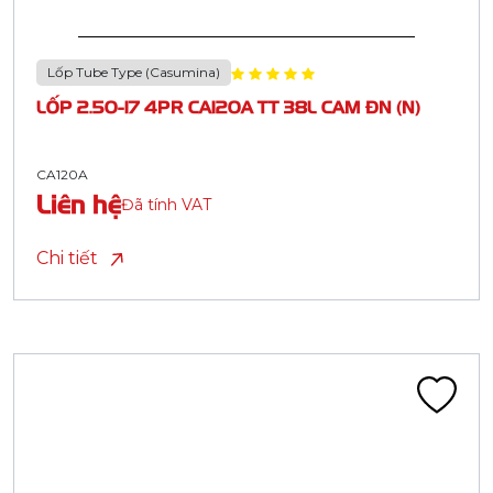
Lốp Tube Type (Casumina)
LỐP 2.50-17 4PR CA120A TT 38L CAM ĐN (N)
CA120A
Liên hệ
Đã tính VAT
Chi tiết