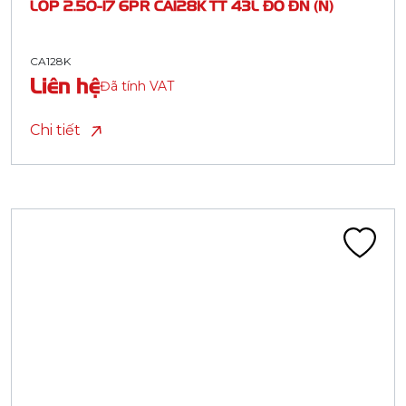
LỐP 2.50-17 6PR CA128K TT 43L ĐỎ ĐN (N)
CA128K
Liên hệ
Đã tính VAT
Chi tiết