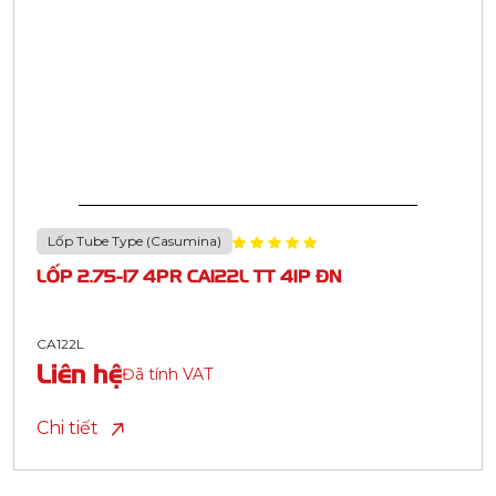
Lốp Tube Type (Casumina)
LỐP 2.75-17 4PR CA122L TT 41P ĐN
CA122L
Liên hệ
Đã tính VAT
Chi tiết