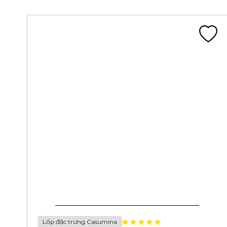
Lốp đặc trưng Casumina
LỐP 70/90-17 4PR CA134V TL 38P FIREKING