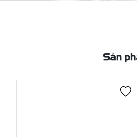
LỐP 120/80-17 8PR CA134Q TL 70P
FIREKING HM
CA134Q
Liên hệ
Đã tính VAT
Chi tiết