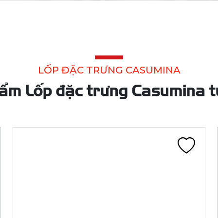
LỐP 140/70-17 8PR CA134Q TL 75P
FIREKING HM (ML 2 TP)
CA134Q
Liên hệ
Đã tính VAT
Chi tiết