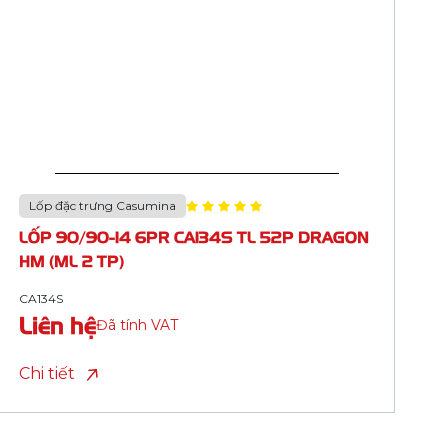
Lốp đặc trưng Casumina
LỐP 90/90-14 6PR CA187A TL 52P
LIGHTNING HM (ML 2 TP)
CA187A
Liên hệ
Đã tính VAT
Chi tiết