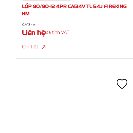
HM (ML 2 TP)
CA134V
Liên hệ
Đã tính VAT
Chi tiết