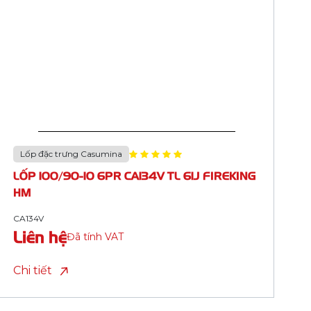
Lốp đặc trưng Casumina
LỐP 90/90-17 8PR CA134Q TL 59P FIREKING
HM (ML 2 TP)
CA134Q
Liên hệ
Đã tính VAT
Chi tiết