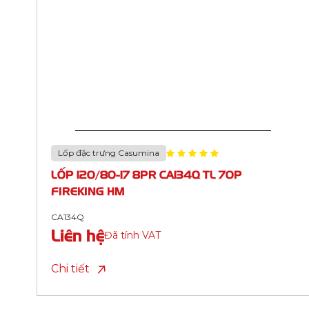
Lốp đặc trưng Casumina
LỐP 90/90-12 4PR CA134V TL 54J FIREKING
HM
CA134V
Liên hệ
Đã tính VAT
Chi tiết