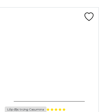
Lốp đặc trưng Casumina
LỐP 90/90-14 6PR CA134S TL 52P DRAGON