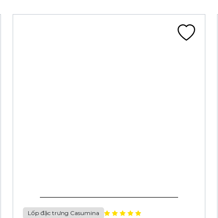
Lốp đặc trưng Casumina
LỐP 80/90-14 4PR CA144A TL 40P