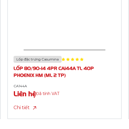
Lốp đặc trưng Casumina
LỐP 80/90-14 4PR CA187A TL 40P
LIGHTNING HM (ML 2 TP)
CA187A
Liên hệ
Đã tính VAT
Chi tiết