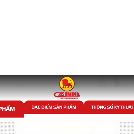
LỐP ĐẶC TRƯNG CASUMINA
ẩm Lốp đặc trưng Casumina t