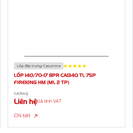
Lốp đặc trưng Casumina
LỐP 100/90-17 8PR CA175C TL 64P REDSEA
HM (ML 2 TP)
CA175C
Liên hệ
Đã tính VAT
Chi tiết