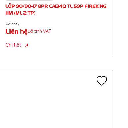
HM (ML 2 TP)
CA134S
Liên hệ
Đã tính VAT
Chi tiết