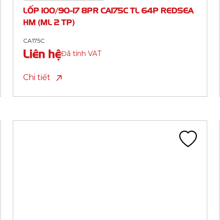
PHOENIX HM (ML 2 TP)
CA144A
Liên hệ
Đã tính VAT
Chi tiết