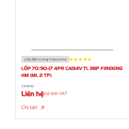
Lốp đặc trưng Casumina
LỐP 110/90-13 6PR CA162A TL 62P RACING
STONE HM
CA162A
Liên hệ
Đã tính VAT
Chi tiết