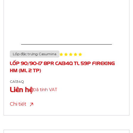
Lốp đặc trưng Casumina
LỐP 90/90-17 8PR CA134Q TL 59P FIREKING
HM (ML 2 TP)
CA134Q
Liên hệ
Đã tính VAT
Chi tiết