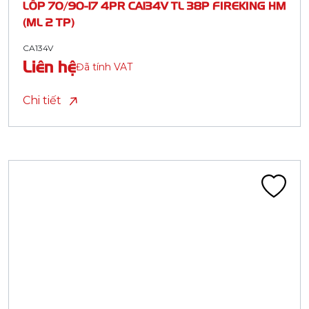
LỐP 70/90-17 4PR CA134V TL 38P FIREKING HM
(ML 2 TP)
CA134V
Liên hệ
Đã tính VAT
Chi tiết