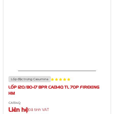
Lốp đặc trưng Casumina
LỐP 120/80-17 8PR CA134Q TL 70P FIREKING
HM
CA134Q
Liên hệ
Đã tính VAT