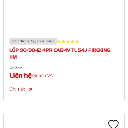
Lốp đặc trưng Casumina
LỐP 90/90-12 4PR CA134V TL 54J FIREKING
HM
CA134V
Liên hệ
Đã tính VAT
Chi tiết