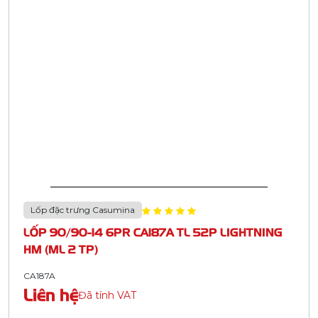
Lốp đặc trưng Casumina
LỐP 90/90-14 6PR CA187A TL 52P LIGHTNING
HM (ML 2 TP)
CA187A
Liên hệ
Đã tính VAT