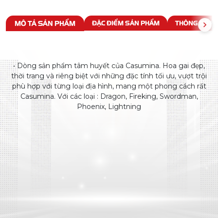
MÔ TẢ SẢN PHẨM
ĐẶC ĐIỂM SẢN PHẨM
THÔNG SỐ KỸ
• Dòng sản phẩm tâm huyết của Casumina. Hoa gai đẹp,
thời trang và riêng biệt với những đặc tính tối ưu, vượt trội
phù hợp với từng loại địa hình, mang một phong cách rất
Casumina. Với các loại : Dragon, Fireking, Swordman,
Phoenix, Lightning