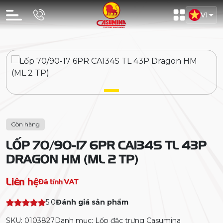
VI
Còn hàng
LỐP 70/90-17 6PR CA134S TL 43P
DRAGON HM (ML 2 TP)
Liên hệ
Đã tính VAT
5.0
Đánh giá sản phẩm
SKU: 0103827
Danh mục: Lốp đặc trưng Casumina