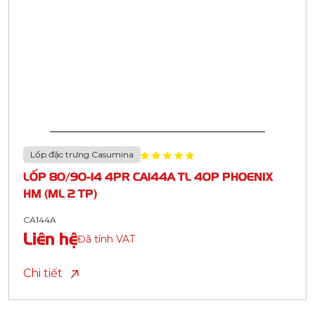
Lốp đặc trưng Casumina
LỐP 80/90-14 4PR CA144A TL 40P PHOENIX
HM (ML 2 TP)
CA144A
Liên hệ
Đã tính VAT
Chi tiết