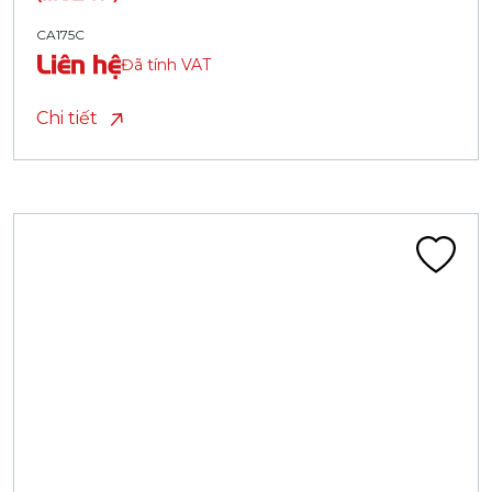
CA175C
Liên hệ
Đã tính VAT
Chi tiết