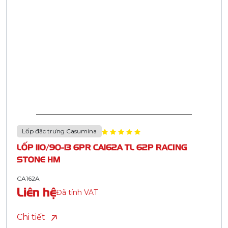
Lốp đặc trưng Casumina
LỐP 110/90-13 6PR CA162A TL 62P RACING
STONE HM
CA162A
Liên hệ
Đã tính VAT
Chi tiết