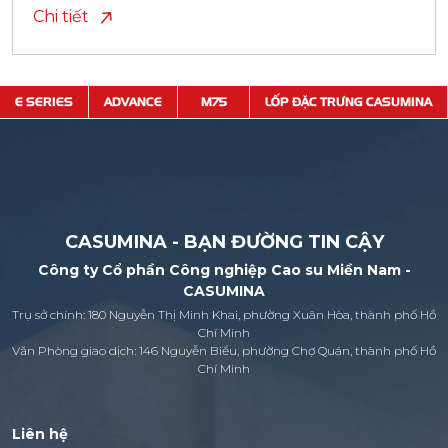
Chi tiết
E SERIES
ADVANCE
M75
LỐP ĐẶC TRƯNG CASUMINA
CASUMINA - BẠN ĐƯỜNG TIN CẬY
Công ty Cổ phần Công nghiệp Cao su Miền Nam -
CASUMINA
Trụ sở chính: 180 Nguyễn Thị Minh Khai, phường Xuân Hòa, thành phố Hồ
Chí Minh
Văn Phòng giao dịch: 146 Nguyễn Biểu, phường Chợ Quán, thành phố Hồ
Chí Minh
Liên hệ