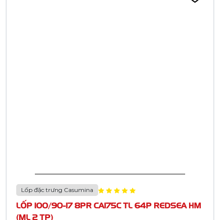
Lốp đặc trưng Casumina
LỐP 100/90-17 8PR CA175C TL 64P REDSEA HM
(ML 2 TP)