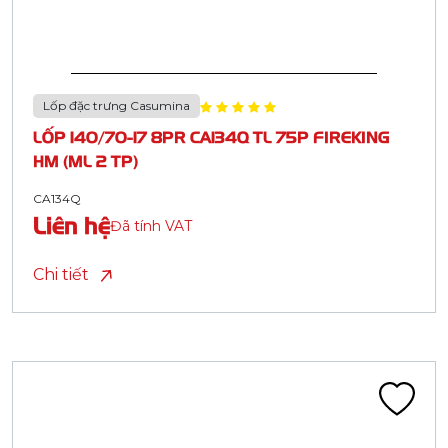
Lốp đặc trưng Casumina
LỐP 140/70-17 8PR CA134Q TL 75P FIREKING
HM (ML 2 TP)
CA134Q
Liên hệ
Đã tính VAT
Chi tiết