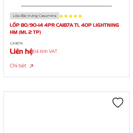
Lốp đặc trưng Casumina
LỐP 80/90-14 4PR CA187A TL 40P LIGHTNING
HM (ML 2 TP)
CA187A
Liên hệ
Đã tính VAT
Chi tiết