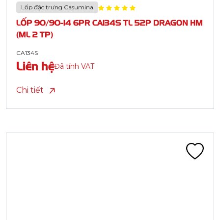
Lốp đặc trưng Casumina
LỐP 90/90-14 6PR CA134S TL 52P DRAGON HM
(ML 2 TP)
CA134S
Liên hệ
Đã tính VAT
Chi tiết