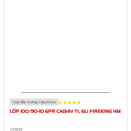
Lốp đặc trưng Casumina
LỐP 100/90-10 6PR CA134V TL 61J FIREKING HM
CA134V