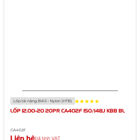
Lốp tải nặng BIAS - Nylon (HTB)
LỐP 12.00-20 20PR CA402F 150/148J KBB BL
CA402F
Liên hệ
Đã tính VAT