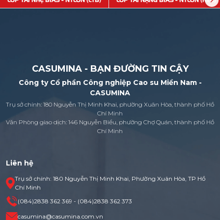
LỐP TẢI NHẸ BIAS - NYLON (LTB)
LỐP TẢI NẶNG BIAS - NYLON (HTB)
CASUMINA - BẠN ĐƯỜNG TIN CẬY
Công ty Cổ phần Công nghiệp Cao su Miền Nam -
CASUMINA
Trụ sở chính: 180 Nguyễn Thị Minh Khai, phường Xuân Hòa, thành phố Hồ
Chí Minh
Văn Phòng giao dịch: 146 Nguyễn Biểu, phường Chợ Quán, thành phố Hồ
Chí Minh
Liên hệ
Trụ sở chính: 180 Nguyễn Thị Minh Khai, Phường Xuân Hòa, TP Hồ
Chí Minh
(084)2838 362 369 - (084)2838 362 373
casumina@casumina.com.vn