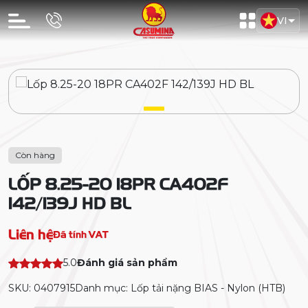
VI
Còn hàng
LỐP 8.25-20 18PR CA402F
142/139J HD BL
Liên hệ
Đã tính VAT
5.0
Đánh giá sản phẩm
SKU: 0407915
Danh mục: Lốp tải nặng BIAS - Nylon (HTB)