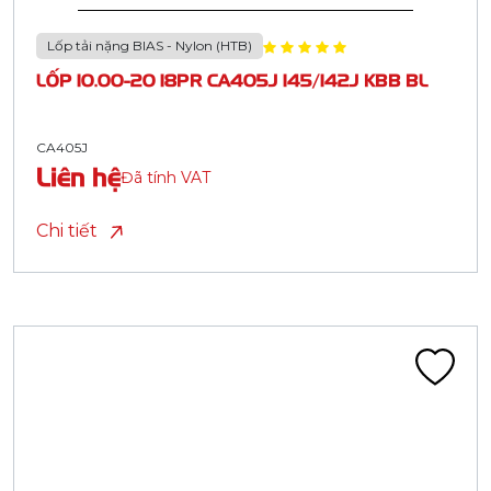
Lốp tải nặng BIAS - Nylon (HTB)
LỐP 10.00-20 18PR CA405J 145/142J KBB BL
CA405J
Liên hệ
Đã tính VAT
Chi tiết