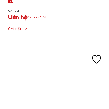
BL
CA402F
Liên hệ
Đã tính VAT
Chi tiết