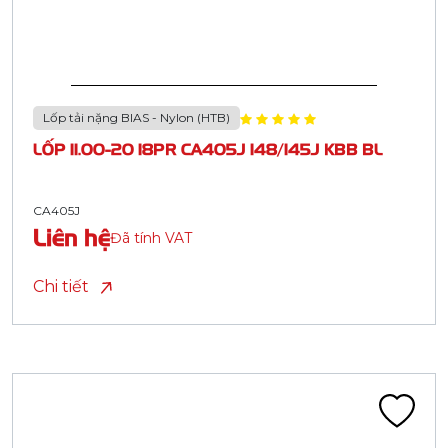
Lốp tải nặng BIAS - Nylon (HTB)
LỐP 11.00-20 18PR CA405J 148/145J KBB BL
CA405J
Liên hệ
Đã tính VAT
Chi tiết