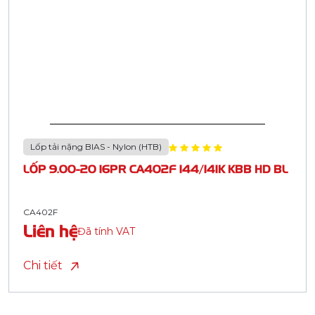
Lốp tải nặng BIAS - Nylon (HTB)
LỐP 9.00-20 16PR CA402F 144/141K KBB HD BL
CA402F
Liên hệ
Đã tính VAT
Chi tiết