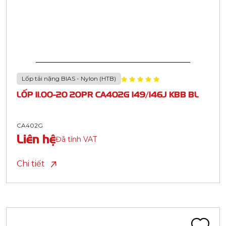
Lốp tải nặng BIAS - Nylon (HTB)
LỐP 11.00-20 20PR CA402G 149/146J KBB BL
CA402G
Liên hệ
Đã tính VAT
Chi tiết