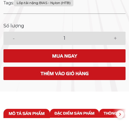
Tags:
Lốp tải nặng BIAS - Nylon (HTB)
Số lượng
-
+
MUA NGAY
THÊM VÀO GIỎ HÀNG
MÔ TẢ SẢN PHẨM
ĐẶC ĐIỂM SẢN PHẨM
THÔNG SỐ KỸ