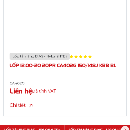
Lốp tải nặng BIAS - Nylon (HTB)
LỐP 12.00-20 20PR CA402G 150/148J KBB BL
CA402G
Liên hệ
Đã tính VAT
Chi tiết