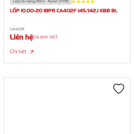
Lốp tải nặng BIAS - Nylon (HTB)
LỐP 10.00-20 18PR CA402F 145/142J KBB BL
CA402F
Liên hệ
Đã tính VAT
Chi tiết