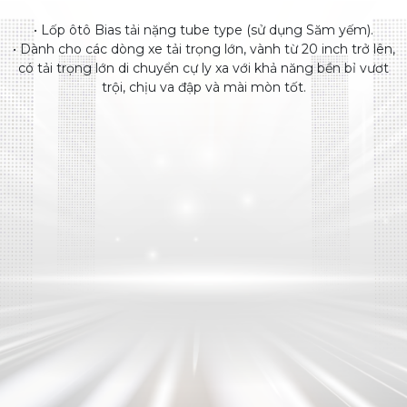
• Lốp ôtô Bias tải nặng tube type (sử dụng Săm yếm).
• Dành cho các dòng xe tải trọng lớn, vành từ 20 inch trở lên,
có tải trọng lớn di chuyển cự ly xa với khả năng bền bỉ vươt
trội, chịu va đập và mài mòn tốt.