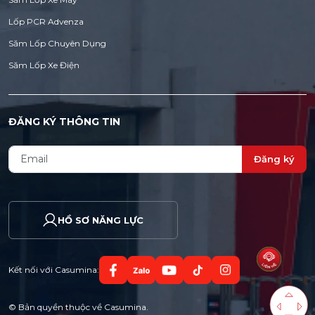
Lốp PCR Advenza
Săm Lốp Chuyên Dụng
Săm Lốp Xe Điện
ĐĂNG KÝ THÔNG TIN
Đăng ký
HỒ SƠ NĂNG LỰC
Kết nối với Casumina:
© Bản quyền thuộc về Casumina.