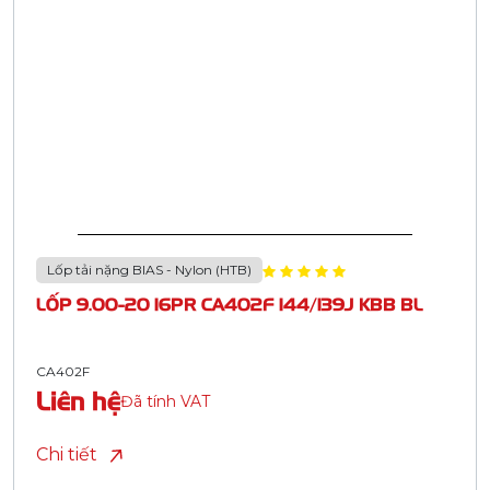
Lốp tải nặng BIAS - Nylon (HTB)
LỐP 9.00-20 16PR CA402F 144/139J KBB BL
CA402F
Liên hệ
Đã tính VAT
Chi tiết