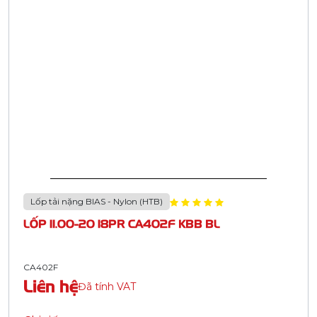
Lốp tải nặng BIAS - Nylon (HTB)
LỐP 11.00-20 18PR CA402F KBB BL
CA402F
Liên hệ
Đã tính VAT