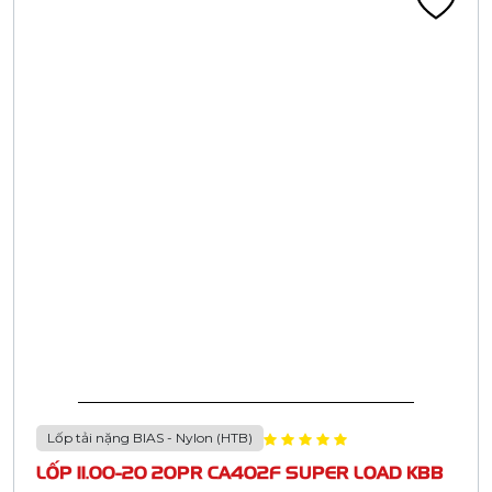
Lốp tải nặng BIAS - Nylon (HTB)
LỐP 11.00-20 20PR CA402F SUPER LOAD KBB