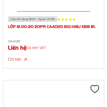
Lốp tải nặng BIAS - Nylon (HTB)
LỐP 12.00-20 20PR CA402D 150/148J KBB BL
CA402D
Liên hệ
Đã tính VAT
Chi tiết