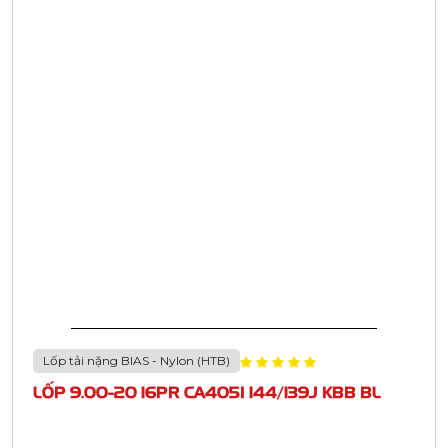
Lốp tải nặng BIAS - Nylon (HTB)
LỐP 9.00-20 16PR CA405I 144/139J KBB BL