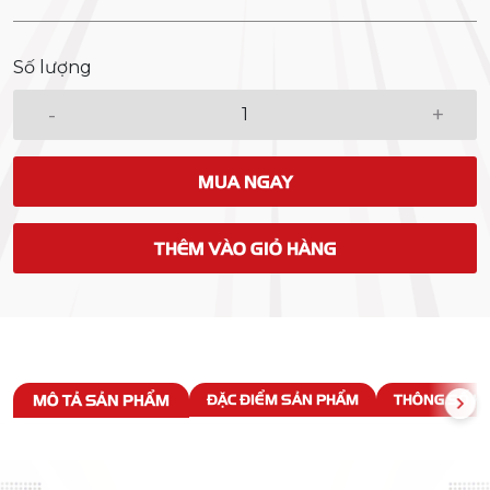
Số lượng
-
+
MUA NGAY
THÊM VÀO GIỎ HÀNG
MÔ TẢ SẢN PHẨM
ĐẶC ĐIỂM SẢN PHẨM
THÔNG SỐ KỸ