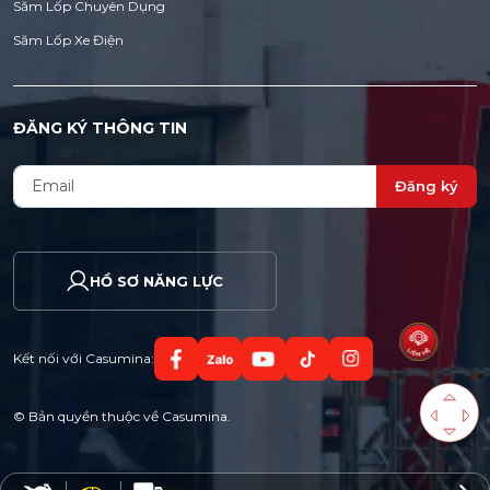
Săm Lốp Chuyên Dụng
Săm Lốp Xe Điện
ĐĂNG KÝ THÔNG TIN
Đăng ký
HỒ SƠ NĂNG LỰC
Kết nối với Casumina:
© Bản quyền thuộc về Casumina.