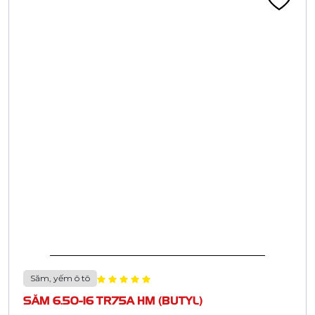
Săm, yếm ô tô
SĂM 6.50-16 TR75A HM (BUTYL)