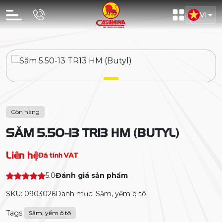
VI
Còn hàng
SĂM 5.50-13 TR13 HM (BUTYL)
Liên hệ
Đã tính VAT
5.0
Đánh giá sản phẩm
SKU: 0903026
Danh mục: Săm, yếm ô tô
Tags:
Săm, yếm ô tô