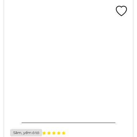
Săm, yếm ô tô