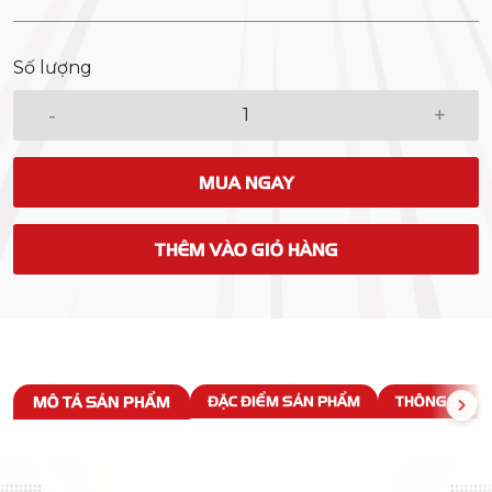
Số lượng
-
+
MUA NGAY
THÊM VÀO GIỎ HÀNG
MÔ TẢ SẢN PHẨM
ĐẶC ĐIỂM SẢN PHẨM
THÔNG SỐ KỸ