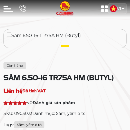
VI
Còn hàng
SĂM 6.50-16 TR75A HM (BUTYL)
Liên hệ
Đã tính VAT
5.0
Đánh giá sản phẩm
SKU: 0903023
Danh mục: Săm, yếm ô tô
Tags:
Săm, yếm ô tô