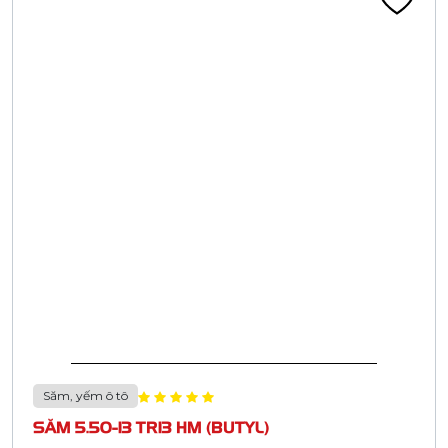
Săm, yếm ô tô
SĂM 5.50-13 TR13 HM (BUTYL)