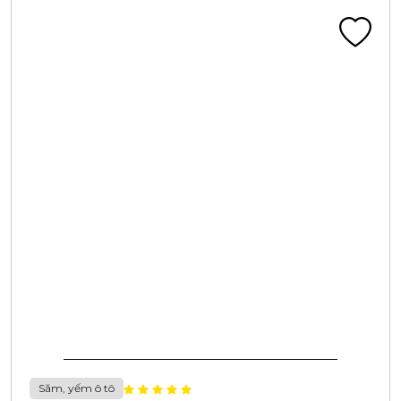
Săm, yếm ô tô