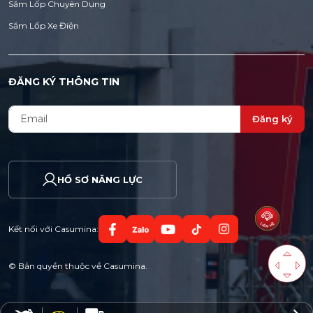
Săm Lốp Chuyên Dụng
Săm Lốp Xe Điện
ĐĂNG KÝ THÔNG TIN
Đăng ký
HỒ SƠ NĂNG LỰC
Kết nối với Casumina:
© Bản quyền thuộc về Casumina.