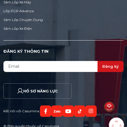
Săm Lốp Xe Máy
Lốp PCR Advenza
Săm Lốp Chuyên Dụng
Săm Lốp Xe Điện
ĐĂNG KÝ THÔNG TIN
Đăng ký
HỒ SƠ NĂNG LỰC
Kết nối với Casumina:
© Bản quyền thuộc về Casumina.