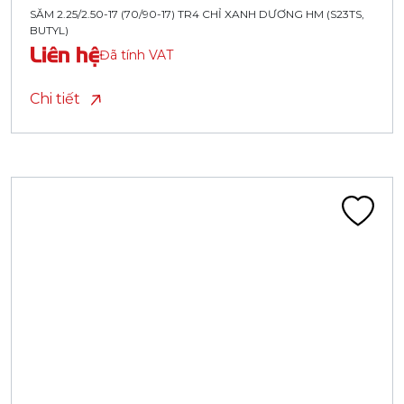
SĂM 2.25/2.50-17 (70/90-17) TR4 CHỈ XANH DƯƠNG HM (S23TS,
BUTYL)
Liên hệ
Đã tính VAT
Chi tiết