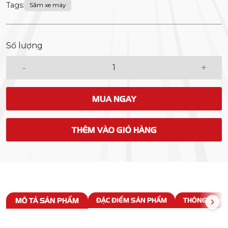
Tags:
Săm xe máy
Số lượng
-
+
MUA NGAY
THÊM VÀO GIỎ HÀNG
MÔ TẢ SẢN PHẨM
ĐẶC ĐIỂM SẢN PHẨM
THÔNG SỐ KỸ