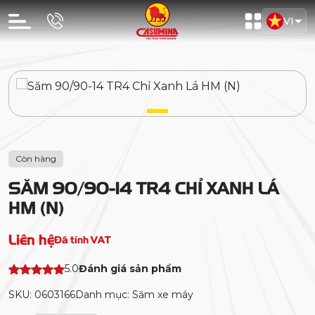
VI
Còn hàng
SĂM 90/90-14 TR4 CHỈ XANH LÁ
HM (N)
Liên hệ
Đã tính VAT
5.0
Đánh giá sản phẩm
SKU: 0603166
Danh mục: Săm xe máy