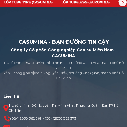
LỐP TUBE TYPE (CASUMINA)
LỐP TUBELESS (EUROMINA)
SĂM
CASUMINA - BẠN ĐƯỜNG TIN CẬY
Công ty Cổ phần Công nghiệp Cao su Miền Nam -
CASUMINA
Trụ sở chính: 180 Nguyễn Thị Minh Khai, phường Xuân Hòa, thành phố Hồ
Chí Minh
Văn Phòng giao dịch: 146 Nguyễn Biểu, phường Chợ Quán, thành phố Hồ
Chí Minh
Liên hệ
Trụ sở chính: 180 Nguyễn Thị Minh Khai, Phường Xuân Hòa, TP Hồ
Chí Minh
(084)2838 362 369 - (084)2838 362 373