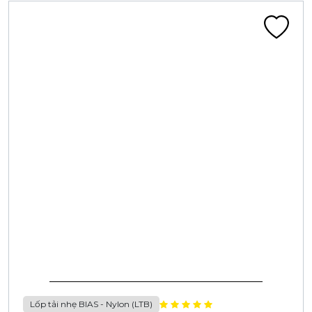
Lốp tải nhẹ BIAS - Nylon (LTB)
LỐP 5.00-12 14PR CA402F 100/99J HEAVY
DUTY BL (TRỐNG TH ĐÀI LOAN)
Liên hệ
Đã tính VAT
Chi tiết