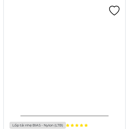
Lốp tải nhẹ BIAS - Nylon (LTB)
LỐP 6.50-16 14PR CA405C 114/112K BL
Liên hệ
Đã tính VAT
Chi tiết