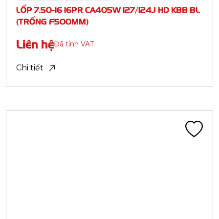
Lốp tải nhẹ BIAS - Nylon (LTB)
LỐP 5.50-13 14PR CA402F 103/100K HEAVY
DUTY BL
Liên hệ
Đã tính VAT
Chi tiết