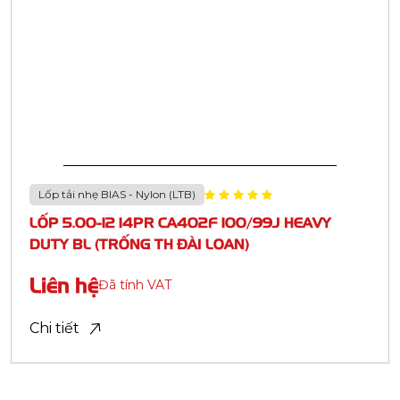
Casumina.com.vn
Casumina.com.vn
CASUMINA - BẠN ĐƯỜNG TIN CẬY
Công ty Cổ phần Công nghiệp Cao su Miền Nam -