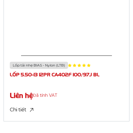
Đăng ký
HỒ SƠ NĂNG LỰC
Kết nối với Casumina:
© Bản quyền thuộc về Casumina.
Mẫu xe
Quy cách