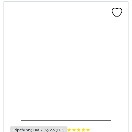
45M+
200+
LỐP XE ĐƯỢC BÁN
NHÀ PHÂN PHỐI
30K+
30M+
CỬA HÀNG
KHÁCH HÀNG
Đại diện ủy quyền
Hệ thống phân phối
Công ty CASUMINA hiện có 03 nhà máy ở Việt nam, 01
trung tâm nghiên cứu kỹ thuật
R&D . Các sản phẩm được bán tại 34 tỉnh thành Việt Nam và
trên 40 nước trên Thế giới.