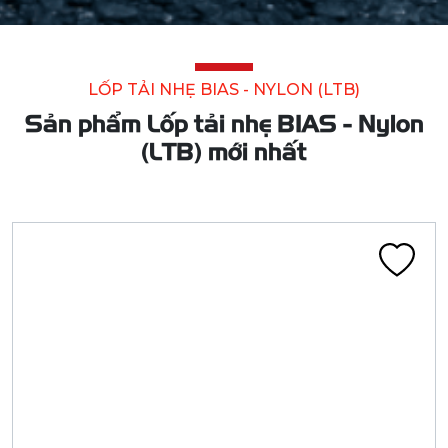
Lốp tải nhẹ BIAS - Nylon (LTB)
LỐP 7.50-16 18PR CA402F 125/124J KBB BL
(TRỐNG F500MM)
Liên hệ
Đã tính VAT
Chi tiết