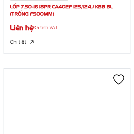
Lốp tải nhẹ BIAS - Nylon (LTB)
LỐP 6.00-13 12PR CA402F 105/103J BL
Liên hệ
Đã tính VAT
Chi tiết