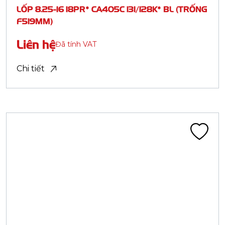
Lốp tải nhẹ BIAS - Nylon (LTB)
LỐP 5.00-12 12PR CA402F 91/90J BL (TRỐNG
TH ĐÀI LOAN)
Liên hệ
Đã tính VAT
Chi tiết