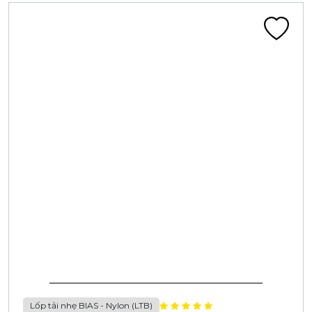
Lốp tải nhẹ BIAS - Nylon (LTB)
LỐP 5.50-13 12PR CA402F 100/97J BL
Liên hệ
Đã tính VAT
Chi tiết