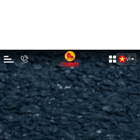
Lốp tải nhẹ BIAS - Nylon (LTB)
LỐP 7.50-16 16PR CA405W 127/124K HD KBB BL
(TRỐNG F500MM)
Liên hệ
Đã tính VAT
Chi tiết