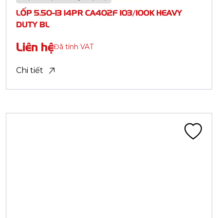
Hệ thống Phân phối
Truyền thông
Khuyến mãi
Chính sách bảo hành
Danh mục sản phẩm
Săm Lốp Xe Tải
Săm Lốp Xe Đạp
Săm Lốp Xe Máy
Lốp PCR Advenza
Săm Lốp Chuyên Dụng
Săm Lốp Xe Điện
ĐĂNG KÝ THÔNG TIN