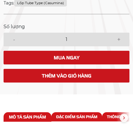
Tags:
Lốp Tube Type (Casumina)
Số lượng
-
+
MUA NGAY
THÊM VÀO GIỎ HÀNG
MÔ TẢ SẢN PHẨM
ĐẶC ĐIỂM SẢN PHẨM
THÔNG SỐ KỸ