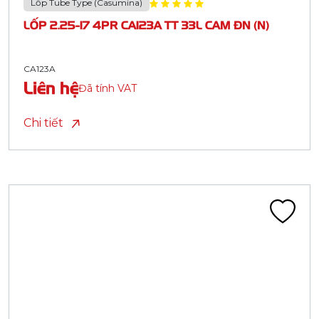
Lốp Tube Type (Casumina)
LỐP 2.25-17 4PR CA123A TT 33L CAM ĐN (N)
CA123A
Liên hệ
Đã tính VAT
Chi tiết