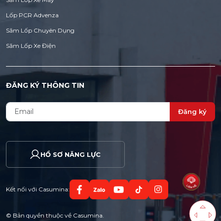
Lốp PCR Advenza
Săm Lốp Chuyên Dụng
Săm Lốp Xe Điện
ĐĂNG KÝ THÔNG TIN
Đăng ký
HỒ SƠ NĂNG LỰC
Kết nối với Casumina:
© Bản quyền thuộc về Casumina.