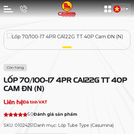
VI
Còn hàng
LỐP 70/100-17 4PR CA122G TT 40P
CAM ĐN (N)
Liên hệ
Đã tính VAT
5.0
Đánh giá sản phẩm
SKU: 01024251
Danh mục: Lốp Tube Type (Casumina)