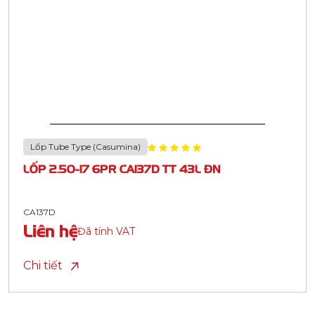
Lốp Tube Type (Casumina)
LỐP 2.50-17 6PR CA137D TT 43L ĐN
CA137D
Liên hệ
Đã tính VAT
Chi tiết