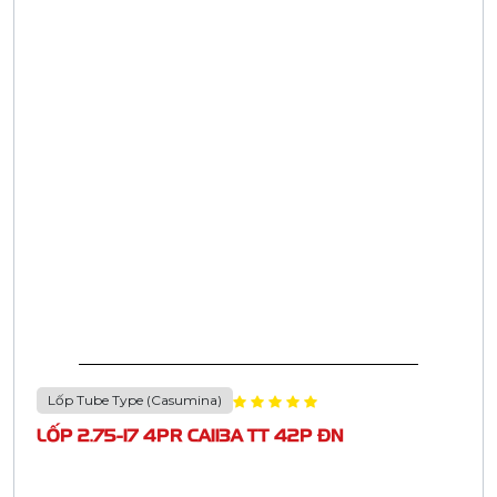
Lốp Tube Type (Casumina)
LỐP 2.75-17 4PR CA113A TT 42P ĐN