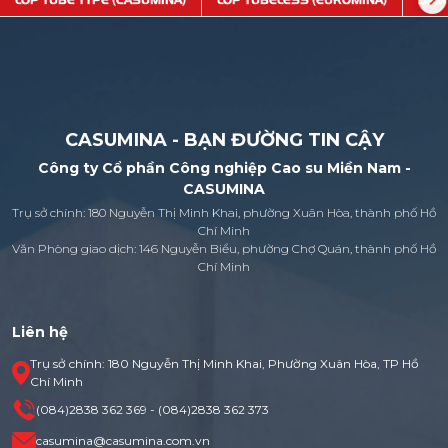
LỐP TUBE TYPE (CASUMINA)
LỐP TUBELESS (EUROMINA)
SĂM
CASUMINA - BẠN ĐƯỜNG TIN CẬY
Công ty Cổ phần Công nghiệp Cao su Miền Nam -
CASUMINA
Trụ sở chính: 180 Nguyễn Thị Minh Khai, phường Xuân Hòa, thành phố Hồ
Chí Minh
Văn Phòng giao dịch: 146 Nguyễn Biểu, phường Chợ Quán, thành phố Hồ
Chí Minh
Liên hệ
Trụ sở chính: 180 Nguyễn Thị Minh Khai, Phường Xuân Hòa, TP Hồ
Chí Minh
(084)2838 362 369 - (084)2838 362 373
casumina@casumina.com.vn