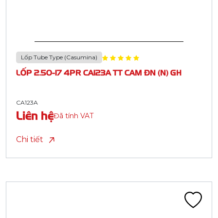
Lốp Tube Type (Casumina)
LỐP 2.50-17 4PR CA123A TT CAM ĐN (N) GH
CA123A
Liên hệ
Đã tính VAT
Chi tiết