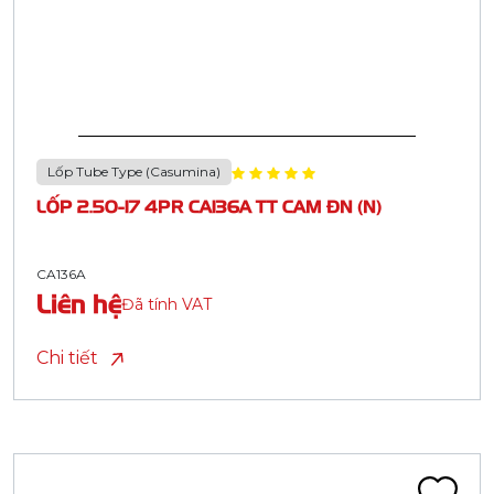
Lốp Tube Type (Casumina)
LỐP 2.50-17 4PR CA136A TT CAM ĐN (N)
CA136A
Liên hệ
Đã tính VAT
Chi tiết