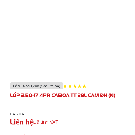
Lốp Tube Type (Casumina)
LỐP 2.50-17 4PR CA120A TT 38L CAM ĐN (N)
CA120A
Liên hệ
Đã tính VAT