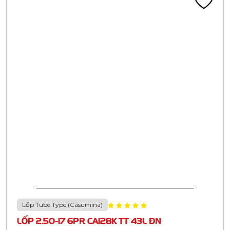
Lốp Tube Type (Casumina)
LỐP 2.50-17 6PR CA128K TT 43L ĐN