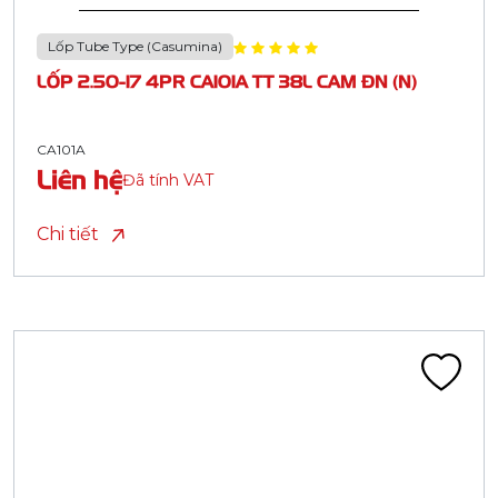
Lốp Tube Type (Casumina)
LỐP 2.50-17 4PR CA101A TT 38L CAM ĐN (N)
CA101A
Liên hệ
Đã tính VAT
Chi tiết