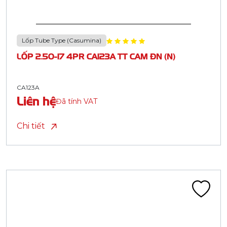
Lốp Tube Type (Casumina)
LỐP 2.50-17 4PR CA123A TT CAM ĐN (N)
CA123A
Liên hệ
Đã tính VAT
Chi tiết