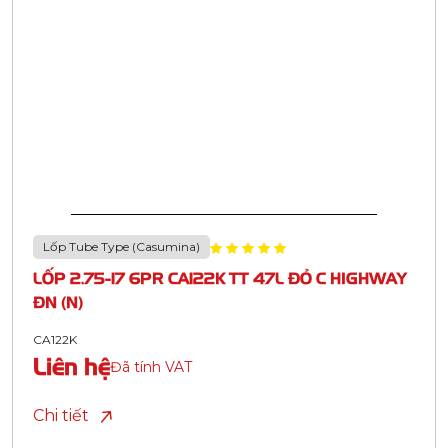
Lốp Tube Type (Casumina)
LỐP 2.75-17 6PR CA122K TT 47L ĐỎ C HIGHWAY
ĐN (N)
CA122K
Liên hệ
Đã tính VAT
Chi tiết