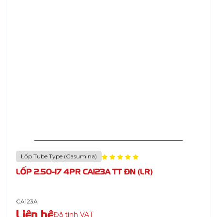
Lốp Tube Type (Casumina)
LỐP 2.50-17 4PR CA123A TT ĐN (LR)
CA123A
Liên hệ
Đã tính VAT