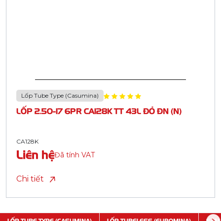
Lốp Tube Type (Casumina)
LỐP 2.50-17 6PR CA128K TT 43L ĐỎ ĐN (N)
CA128K
Liên hệ
Đã tính VAT
Chi tiết