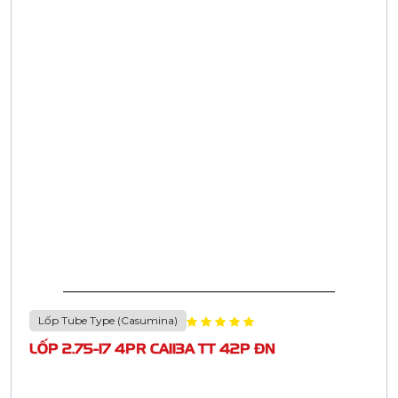
Lốp Tube Type (Casumina)
LỐP 2.75-17 4PR CA113A TT 42P ĐN