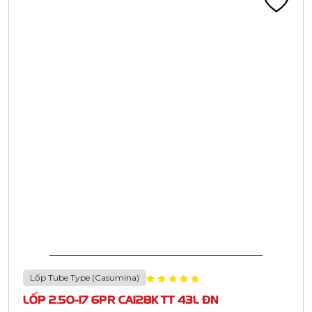
Lốp Tube Type (Casumina)
LỐP 2.50-17 6PR CA128K TT 43L ĐN