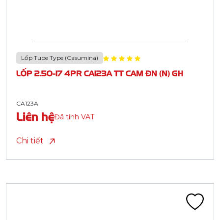
Lốp Tube Type (Casumina)
LỐP 2.50-17 4PR CA123A TT CAM ĐN (N) GH
CA123A
Liên hệ
Đã tính VAT
Chi tiết