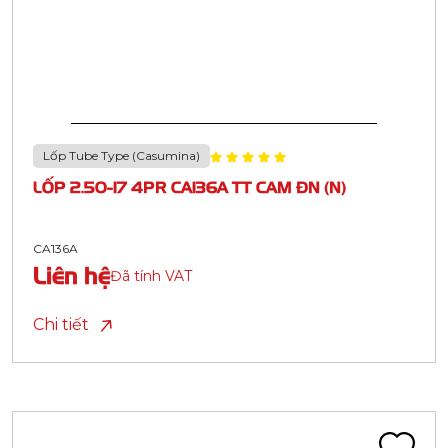
Lốp Tube Type (Casumina)
LỐP 2.50-17 4PR CA136A TT CAM ĐN (N)
CA136A
Liên hệ
Đã tính VAT
Chi tiết