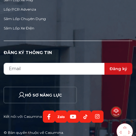
Lốp PCR Advenza
Săm Lốp Chuyên Dụng
Săm Lốp Xe Điện
ĐĂNG KÝ THÔNG TIN
Đăng ký
HỒ SƠ NĂNG LỰC
Kết nối với Casumina:
© Bản quyền thuộc về Casumina.