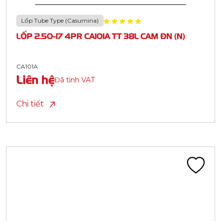
Lốp Tube Type (Casumina)
LỐP 2.50-17 4PR CA101A TT 38L CAM ĐN (N)
CA101A
Liên hệ
Đã tính VAT
Chi tiết