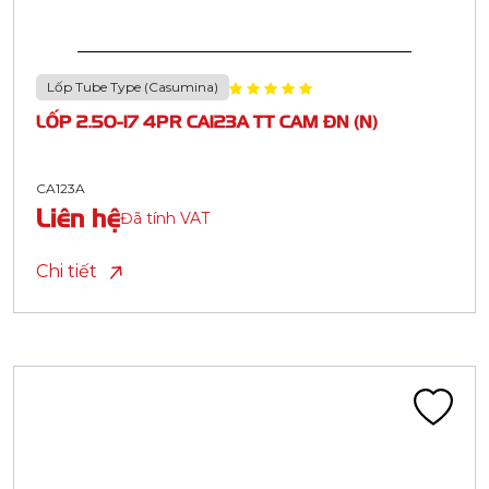
Lốp Tube Type (Casumina)
LỐP 2.50-17 4PR CA123A TT CAM ĐN (N)
CA123A
Liên hệ
Đã tính VAT
Chi tiết