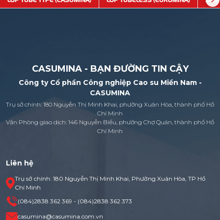
LỐP TUBE TYPE (CASUMINA)
LỐP TUBELESS (EUROMINA)
SĂM
CASUMINA - BẠN ĐƯỜNG TIN CẬY
Công ty Cổ phần Công nghiệp Cao su Miền Nam -
CASUMINA
Trụ sở chính: 180 Nguyễn Thị Minh Khai, phường Xuân Hòa, thành phố Hồ
Chí Minh
Văn Phòng giao dịch: 146 Nguyễn Biểu, phường Chợ Quán, thành phố Hồ
Chí Minh
Liên hệ
Trụ sở chính: 180 Nguyễn Thị Minh Khai, Phường Xuân Hòa, TP Hồ
Chí Minh
(084)2838 362 369 - (084)2838 362 373
casumina@casumina.com.vn