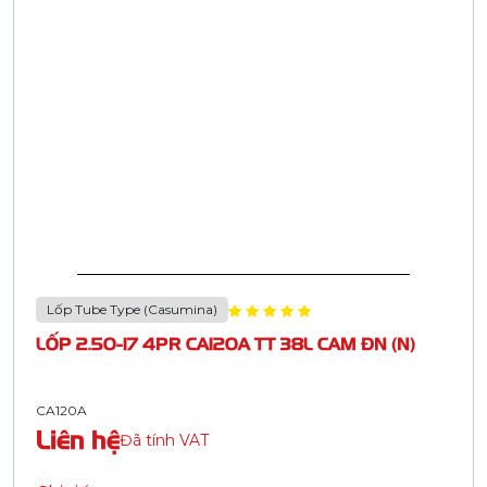
Lốp Tube Type (Casumina)
LỐP 2.50-17 4PR CA120A TT 38L CAM ĐN (N)
CA120A
Liên hệ
Đã tính VAT