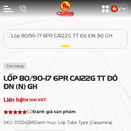
VI
Còn hàng
LỐP 80/90-17 6PR CA122G TT ĐỎ
ĐN (N) GH
Liên hệ
Đã tính VAT
5.0
Đánh giá sản phẩm
SKU: 01024269
Danh mục: Lốp Tube Type (Casumina)