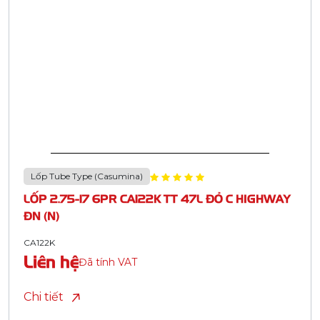
Lốp Tube Type (Casumina)
LỐP 2.75-17 6PR CA122K TT 47L ĐỎ C HIGHWAY
ĐN (N)
CA122K
Liên hệ
Đã tính VAT
Chi tiết