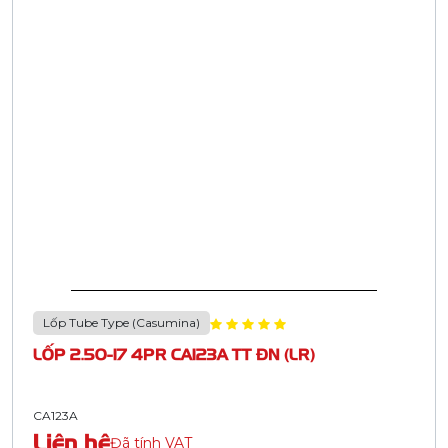
Lốp Tube Type (Casumina)
LỐP 2.50-17 4PR CA123A TT ĐN (LR)
CA123A
Liên hệ
Đã tính VAT