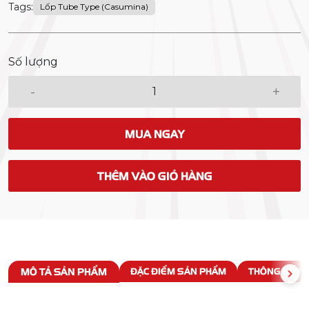
Tags:
Lốp Tube Type (Casumina)
Số lượng
-
+
MUA NGAY
THÊM VÀO GIỎ HÀNG
MÔ TẢ SẢN PHẨM
ĐẶC ĐIỂM SẢN PHẨM
THÔNG SỐ KỸ