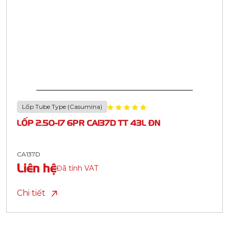
Lốp Tube Type (Casumina)
LỐP 2.50-17 6PR CA137D TT 43L ĐN
CA137D
Liên hệ
Đã tính VAT
Chi tiết