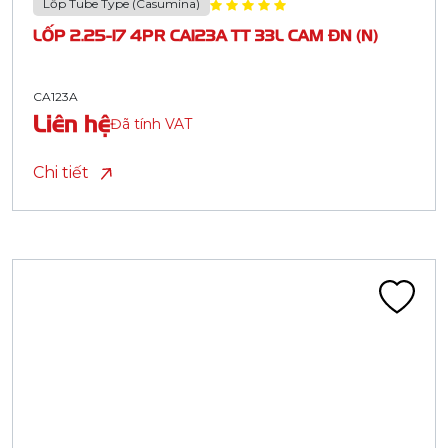
Lốp Tube Type (Casumina)
LỐP 2.25-17 4PR CA123A TT 33L CAM ĐN (N)
CA123A
Liên hệ
Đã tính VAT
Chi tiết