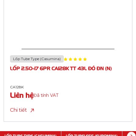
Lốp Tube Type (Casumina)
LỐP 2.50-17 6PR CA128K TT 43L ĐỎ ĐN (N)
CA128K
Liên hệ
Đã tính VAT
Chi tiết