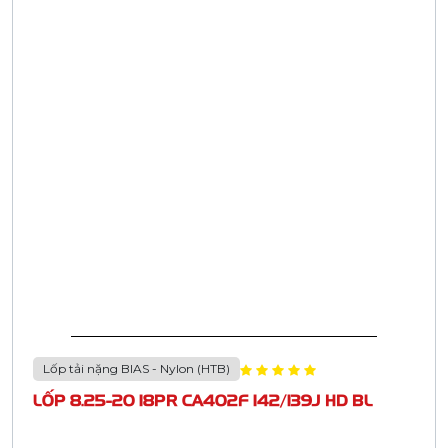
CASUMINA
Trụ sở chính: 180 Nguyễn Thị Minh Khai, phường Xuân Hòa, thành phố Hồ
Chí Minh
Văn Phòng giao dịch: 146 Nguyễn Biểu, phường Chợ Quán, thành phố Hồ
Chí Minh
Liên hệ
Trụ sở chính: 180 Nguyễn Thị Minh Khai, Phường Xuân Hòa, TP Hồ
Chí Minh
(084)2838 362 369 - (084)2838 362 373
casumina@casumina.com.vn
Giới thiệu Casumina
Trang Chủ
Giới thiệu Casumina
Thông tin sản phẩm