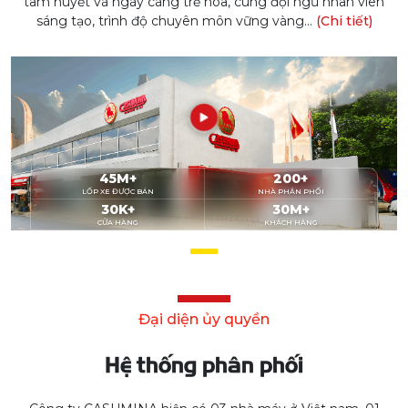
Đăng ký
HỒ SƠ NĂNG LỰC
Kết nối với Casumina:
© Bản quyền thuộc về Casumina.
Mẫu xe
Quy cách