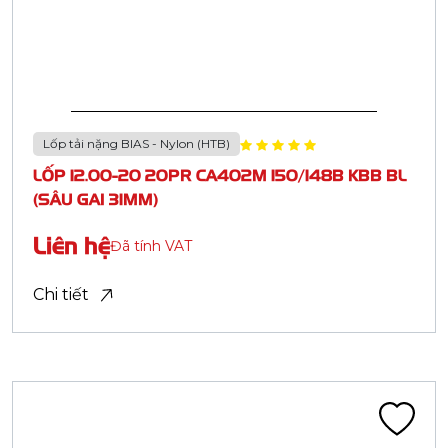
Casumina.com.vn
Casumina.com.vn
CASUMINA - BẠN ĐƯỜNG TIN CẬY
Công ty Cổ phần Công nghiệp Cao su Miền Nam -