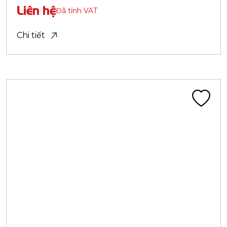
Theo khu vực
Gần bạn
Vị trí
Tỉnh / Thành phố
Sản phẩm
Tìm kiếm