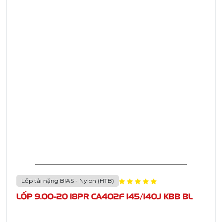
Lốp tải nặng BIAS - Nylon (HTB)
LỐP 12.00-20 20PR CA402M 150/148B KBB BL
(SÂU GAI 31MM)
Liên hệ
Đã tính VAT
Chi tiết