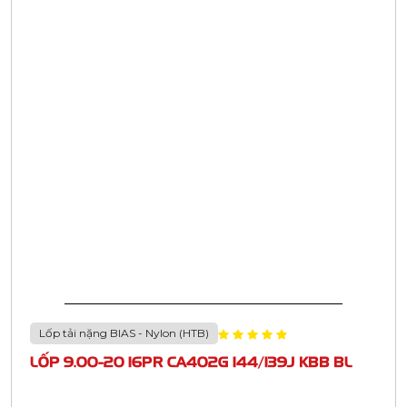
45M+
200+
LỐP XE ĐƯỢC BÁN
NHÀ PHÂN PHỐI
30K+
30M+
CỬA HÀNG
KHÁCH HÀNG
Đại diện ủy quyền
Hệ thống phân phối
Công ty CASUMINA hiện có 03 nhà máy ở Việt nam, 01
trung tâm nghiên cứu kỹ thuật
R&D . Các sản phẩm được bán tại 34 tỉnh thành Việt Nam và
trên 40 nước trên Thế giới.