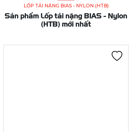
Lốp tải nặng BIAS - Nylon (HTB)
LỐP 9.00-20 16PR CA402G 144/139J KBB BL
Liên hệ
Đã tính VAT
Chi tiết