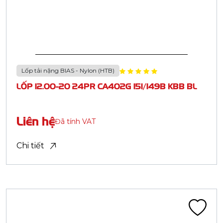
1
2
3
LỐP TẢI NHẸ BIAS - NYLON (LTB)
LỐP TẢI NẶNG BIAS - NYLON (HTB)
GIỚI THIỆU
CASUMINA
Công ty cổ phần Công nghiệp Cao su Miền Nam được thành
lập từ những năm đầu sau giải phóng đất nước (19/04/1976),
hiện nay là nhà sản xuất săm lốp xe hàng đầu Việt Nam và là
đơn vị dẫn đầu nghành công nghiệp cao su. Với ban lãnh đạo
tâm huyết và ngày càng trẻ hóa, cùng đội ngũ nhân viên
sáng tạo, trình độ chuyên môn vững vàng...
(Chi tiết)