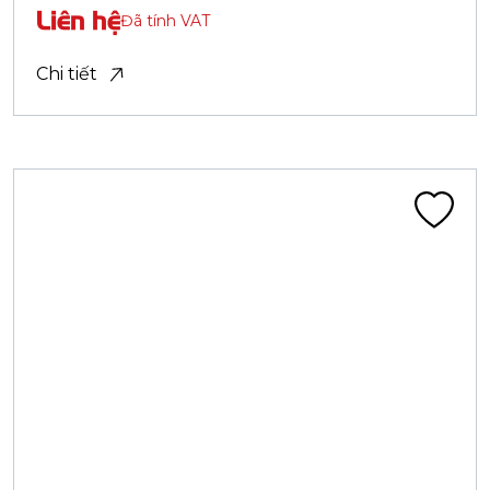
Lốp tải nặng BIAS - Nylon (HTB)
LỐP 8.25-20 18PR CA402F 142/139J HD BL
Liên hệ
Đã tính VAT
Chi tiết