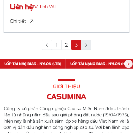
Hệ thống Phân phối
Truyền thông
Khuyến mãi
Chính sách bảo hành
Danh mục sản phẩm
Săm Lốp Xe Tải
Săm Lốp Xe Đạp
Săm Lốp Xe Máy
Lốp PCR Advenza
Săm Lốp Chuyên Dụng
Săm Lốp Xe Điện
ĐĂNG KÝ THÔNG TIN