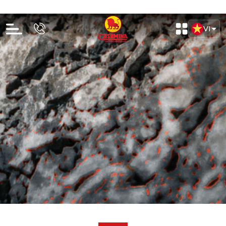
Lốp tải nặng BIAS - Nylon (HTB)
LỐP 12.00-20 24PR CA402G 151/149B KBB BL
Liên hệ
Đã tính VAT
Chi tiết